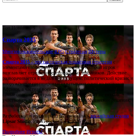
Самые популярные игры сегодня:
Топ
Новинка!
9
Спарта 2035
Многопользовательские
RPG
Стратегии
Шутеры
Спарта 2035
– это тактическая
пошаговая стратегия
с
элементами глобального управления, в которой игрок
возглавляет отряд профессиональных наёмников. Действие
разворачивается в недалёком будущем: политический кризис и
вооружённые группировки охватывают один из регионов
Африки, а частная военная компания «Спарта» берётся за
самые опасные контракты. Игроку предстоит не только
участвовать в боях, но и принимать стратегические решения,
влияющие на развитие конфликта.
Разработкой и изданием игры занималась
российская студия
Lipsar Studio
. Релиз состоялся в 2025 году.
Подробнее
Играть!