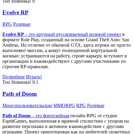
Топ
Новинка!
9
Evolve RP
RPG
Ролевые
Evolve RP
– это крупный русскоязычный
ролевой проект
в
формате Role Play, созданный на основе Grand Theft Auto: San
Andreas. Но отличие от обычной GTA, здесь игроки не просто
выполняют миссии, а живут полноценной виртуальной
жизнью: устраиваются на работу, строят карьеру, вступают в
организации и взаимодействуют с другими участниками по
строгим RP-правилам.
Подробнее
Играть!
Топ
Новинка!
9.1
Path of Doom
Многопользовательские
MMORPG
RPG
Ролевые
Path of Doom
– это
фэнтезийная
онлайн-RPG от студии
EspritGames, выполненная в мрачной стилистике с упором на
развитие персонажа и активное взаимодействие с другими
игроками. Проект ориентирован как на любителей сюжетных