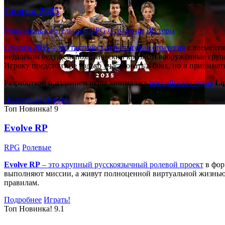
Спарта 2035
Многопользовательские
RPG
Стратегии
Шутеры
Спарта 2035
– это тактическая
пошаговая стратегия
с элемента
недалёком будущем: политический кризис и вооружённые групп
Игроку предстоит не только участвовать в боях, но и принима
Разработкой и изданием игры занималась
российская студия
Li
Подробнее
Играть!
Топ
Новинка!
9
Evolve RP
RPG
Ролевые
Evolve RP
– это крупный русскоязычный
ролевой проект
в фор
выполняют миссии, а живут полноценной виртуальной жизнью: 
правилам.
Подробнее
Играть!
Топ
Новинка!
9.1