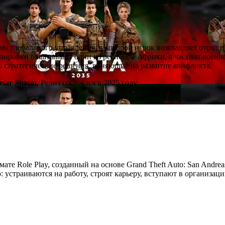
ми глобального управления, в которой игрок возглавляет отряд 
ировки охватывают один из регионов Африки, а частная военна
ть стратегические решения, влияющие на развитие конфликта.
psar Studio
. Релиз состоялся в 2025 году.
мате Role Play, созданный на основе Grand Theft Auto: San Andre
устраиваются на работу, строят карьеру, вступают в организац