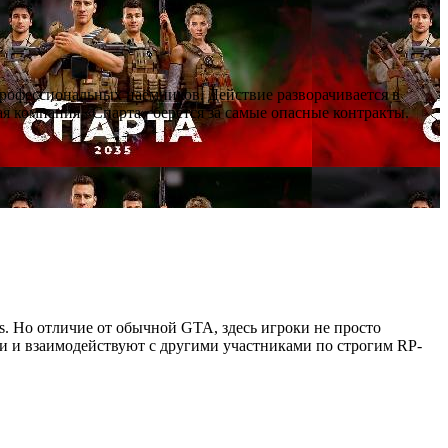
профессиональных наёмников. Действие разворачивается в
я компания «Спарта» берётся за самые опасные контракты.
as. Но отличие от обычной GTA, здесь игроки не просто
ии и взаимодействуют с другими участниками по строгим RP-