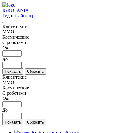
IGRO
FANIA
Гид онлайн-игр
Клиентские
MMO
Космические
С роботами
От
До
Клиентские
MMO
Космические
С роботами
От
До
Каталог онлайн игр