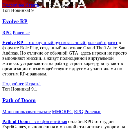
Подробнее
Играть!
Топ
Новинка!
9
Evolve RP
RPG
Ролевые
Evolve RP
– это крупный русскоязычный
ролевой проект
в
формате Role Play, созданный на основе Grand Theft Auto: San
Andreas. Но отличие от обычной GTA, здесь игроки не просто
выполняют миссии, а живут полноценной виртуальной
жизнью: устраиваются на работу, строят карьеру, вступают в
организации и взаимодействуют с другими участниками по
строгим RP-правилам.
Подробнее
Играть!
Топ
Новинка!
9.1
Path of Doom
Многопользовательские
MMORPG
RPG
Ролевые
Path of Doom
– это
фэнтезийная
онлайн-RPG от студии
EspritGames, выполненная в мрачной стилистике с упором на