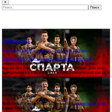
✕
Самые популярные игры сегодня:
Топ
Новинка!
9
Спарта 2035
Многопользовательские
RPG
Стратегии
Шутеры
Спарта 2035
– это тактическая
пошаговая стратегия
с
элементами глобального управления, в которой игрок
возглавляет отряд профессиональных наёмников. Действие
разворачивается в недалёком будущем: политический кризис и
вооружённые группировки охватывают один из регионов
Африки, а частная военная компания «Спарта» берётся за
самые опасные контракты. Игроку предстоит не только
участвовать в боях, но и принимать стратегические решения,
влияющие на развитие конфликта.
Разработкой и изданием игры занималась
российская студия
Lipsar Studio
. Релиз состоялся в 2025 году.