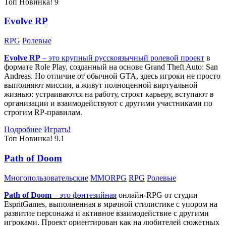
Топ
Новинка!
9
Evolve RP
RPG
Ролевые
Evolve RP
– это крупный русскоязычный
ролевой проект
в
формате Role Play, созданный на основе Grand Theft Auto: San
Andreas. Но отличие от обычной GTA, здесь игроки не просто
выполняют миссии, а живут полноценной виртуальной
жизнью: устраиваются на работу, строят карьеру, вступают в
организации и взаимодействуют с другими участниками по
строгим RP-правилам.
Подробнее
Играть!
Топ
Новинка!
9.1
Path of Doom
Многопользовательские
MMORPG
RPG
Ролевые
Path of Doom
– это
фэнтезийная
онлайн-RPG от студии
EspritGames, выполненная в мрачной стилистике с упором на
развитие персонажа и активное взаимодействие с другими
игроками. Проект ориентирован как на любителей сюжетных