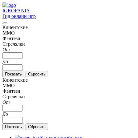
IGRO
FANIA
Гид онлайн-игр
Клиентские
MMO
Фэнтези
Стрелялки
От
До
Клиентские
MMO
Фэнтези
Стрелялки
От
До
Каталог онлайн игр