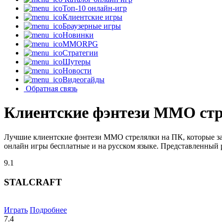
Топ-10 онлайн-игр
Клиентские игры
Браузерные игры
Новинки
MMORPG
Стратегии
Шутеры
Новости
Видеогайды
Обратная связь
Клиентские фэнтези MMO ст
Лучшие клиентские фэнтези MMO стрелялки на ПК, которые за
онлайн игры бесплатные и на русском языке. Представленный р
9.1
STALCRAFT
Играть
Подробнее
7.4