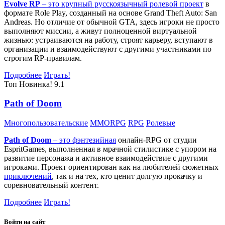
Evolve RP
– это крупный русскоязычный
ролевой проект
в
формате Role Play, созданный на основе Grand Theft Auto: San
Andreas. Но отличие от обычной GTA, здесь игроки не просто
выполняют миссии, а живут полноценной виртуальной
жизнью: устраиваются на работу, строят карьеру, вступают в
организации и взаимодействуют с другими участниками по
строгим RP-правилам.
Подробнее
Играть!
Топ
Новинка!
9.1
Path of Doom
Многопользовательские
MMORPG
RPG
Ролевые
Path of Doom
– это
фэнтезийная
онлайн-RPG от студии
EspritGames, выполненная в мрачной стилистике с упором на
развитие персонажа и активное взаимодействие с другими
игроками. Проект ориентирован как на любителей сюжетных
приключений
, так и на тех, кто ценит долгую прокачку и
соревновательный контент.
Подробнее
Играть!
Войти на сайт