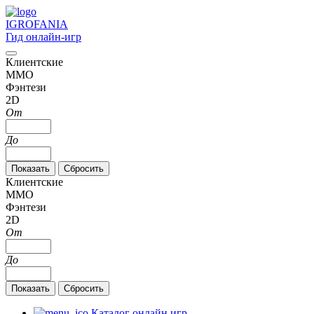
IGRO
FANIA
Гид онлайн-игр
Клиентские
MMO
Фэнтези
2D
От
До
Клиентские
MMO
Фэнтези
2D
От
До
Каталог онлайн игр