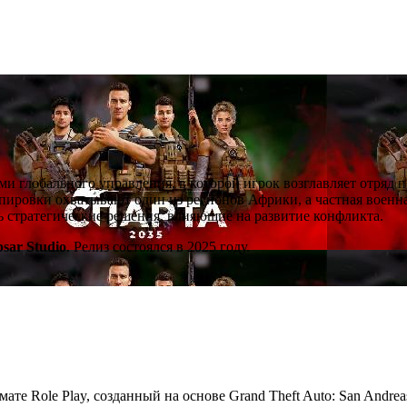
ми глобального управления, в которой игрок возглавляет отряд 
ировки охватывают один из регионов Африки, а частная военна
ть стратегические решения, влияющие на развитие конфликта.
psar Studio
. Релиз состоялся в 2025 году.
мате Role Play, созданный на основе Grand Theft Auto: San Andre