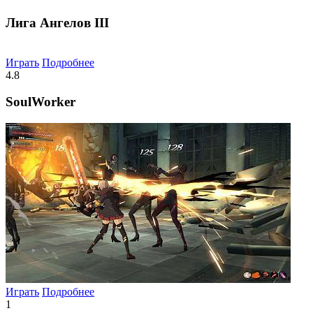
Лига Ангелов III
Играть
Подробнее
4.8
SoulWorker
Играть
Подробнее
1