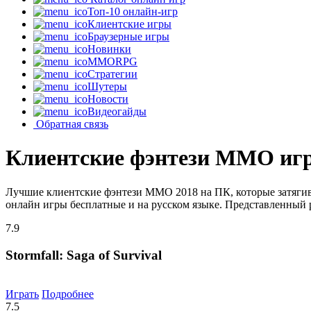
Топ-10 онлайн-игр
Клиентские игры
Браузерные игры
Новинки
MMORPG
Стратегии
Шутеры
Новости
Видеогайды
Обратная связь
Клиентские фэнтези MMO иг
Лучшие клиентские фэнтези MMO 2018 на ПК, которые затягив
онлайн игры бесплатные и на русском языке. Представленный р
7.9
Stormfall: Saga of Survival
Играть
Подробнее
7.5