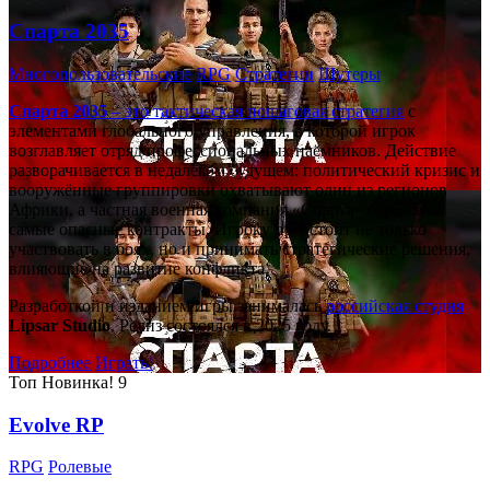
Спарта 2035
Многопользовательские
RPG
Стратегии
Шутеры
Спарта 2035
– это тактическая
пошаговая стратегия
с
элементами глобального управления, в которой игрок
возглавляет отряд профессиональных наёмников. Действие
разворачивается в недалёком будущем: политический кризис и
вооружённые группировки охватывают один из регионов
Африки, а частная военная компания «Спарта» берётся за
самые опасные контракты. Игроку предстоит не только
участвовать в боях, но и принимать стратегические решения,
влияющие на развитие конфликта.
Разработкой и изданием игры занималась
российская студия
Lipsar Studio
. Релиз состоялся в 2025 году.
Подробнее
Играть!
Топ
Новинка!
9
Evolve RP
RPG
Ролевые