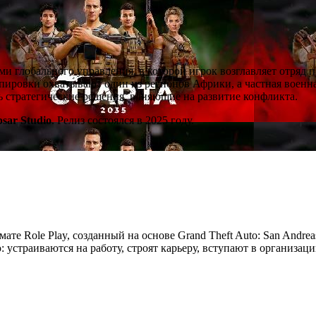
ми глобального управления, в которой игрок возглавляет отряд 
ировки охватывают один из регионов Африки, а частная военна
ть стратегические решения, влияющие на развитие конфликта.
psar Studio
. Релиз состоялся в 2025 году.
мате Role Play, созданный на основе Grand Theft Auto: San Andre
устраиваются на работу, строят карьеру, вступают в организац