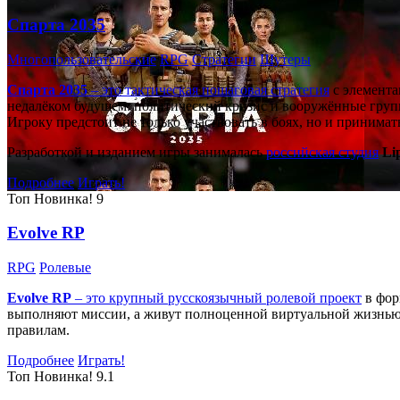
Спарта 2035
Многопользовательские
RPG
Стратегии
Шутеры
Спарта 2035
– это тактическая
пошаговая стратегия
с элемента
недалёком будущем: политический кризис и вооружённые групп
Игроку предстоит не только участвовать в боях, но и принима
Разработкой и изданием игры занималась
российская студия
Li
Подробнее
Играть!
Топ
Новинка!
9
Evolve RP
RPG
Ролевые
Evolve RP
– это крупный русскоязычный
ролевой проект
в фор
выполняют миссии, а живут полноценной виртуальной жизнью: 
правилам.
Подробнее
Играть!
Топ
Новинка!
9.1