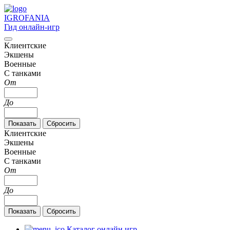
IGRO
FANIA
Гид онлайн-игр
Клиентские
Экшены
Военные
С танками
От
До
Клиентские
Экшены
Военные
С танками
От
До
Каталог онлайн игр