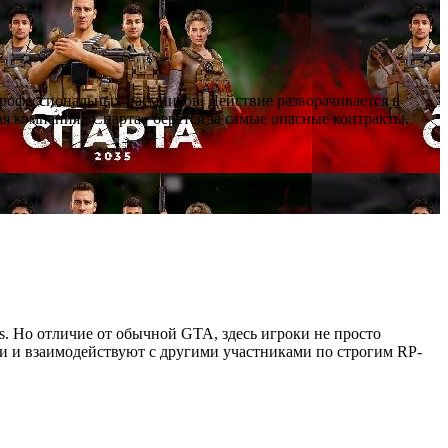
профессиональных наёмников. Действие разворачивается в
я компания «Спарта» берётся за самые опасные контракты.
as. Но отличие от обычной GTA, здесь игроки не просто
ии и взаимодействуют с другими участниками по строгим RP-