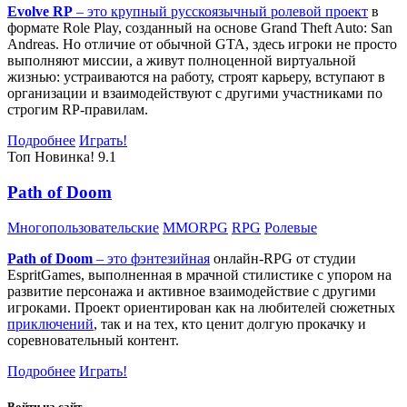
Evolve RP
– это крупный русскоязычный
ролевой проект
в
формате Role Play, созданный на основе Grand Theft Auto: San
Andreas. Но отличие от обычной GTA, здесь игроки не просто
выполняют миссии, а живут полноценной виртуальной
жизнью: устраиваются на работу, строят карьеру, вступают в
организации и взаимодействуют с другими участниками по
строгим RP-правилам.
Подробнее
Играть!
Топ
Новинка!
9.1
Path of Doom
Многопользовательские
MMORPG
RPG
Ролевые
Path of Doom
– это
фэнтезийная
онлайн-RPG от студии
EspritGames, выполненная в мрачной стилистике с упором на
развитие персонажа и активное взаимодействие с другими
игроками. Проект ориентирован как на любителей сюжетных
приключений
, так и на тех, кто ценит долгую прокачку и
соревновательный контент.
Подробнее
Играть!
Войти на сайт