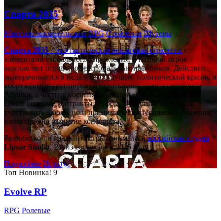
Спарта 2035
Многопользовательские
RPG
Стратегии
Шутеры
Спарта 2035
– это тактическая
пошаговая стратегия
с
элементами глобального управления, в которой игрок
возглавляет отряд профессиональных наёмников. Действие
разворачивается в недалёком будущем: политический кризис и
вооружённые группировки охватывают один из регионов
Африки, а частная военная компания «Спарта» берётся за
самые опасные контракты. Игроку предстоит не только
участвовать в боях, но и принимать стратегические решения,
влияющие на развитие конфликта.
Разработкой и изданием игры занималась
российская студия
Lipsar Studio
. Релиз состоялся в 2025 году.
Подробнее
Играть!
Топ
Новинка!
9
Evolve RP
RPG
Ролевые