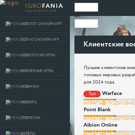
IGRO
FANIA
ГИД ОНЛАЙН-ИГР
До
КАТАЛОГ ОНЛАЙН ИГР
ТОП-10 ОНЛАЙН-ИГР
Клиентские во
КЛИЕНТСКИЕ ИГРЫ
Лучшие клиентские воен
БРАУЗЕРНЫЕ ИГРЫ
топовых мировых разраб
для 2024 года.
НОВИНКИ
Warface
Топ
MMORPG
ИГРАТЬ
ПОДРОБНЕ
Point Blank
ИГРАТЬ
ПОДРОБНЕ
СТРАТЕГИИ
Albion Online
ИГРАТЬ
ПОДРОБНЕ
ШУТЕРЫ