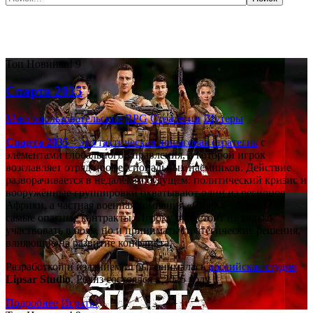
Самые популярные игры сегодня:
Топ
Новинка!
9
Спарта 2035
Многопользовательские
RPG
Стратегии
Шутеры
Спарта 2035
– это тактическая
пошаговая стратегия
с
элементами глобального управления, в которой игрок
возглавляет отряд профессиональных наёмников. Действие
разворачивается в недалёком будущем: политический кризис и
вооружённые группировки охватывают один из регионов
Африки, а частная военная компания «Спарта» берётся за
самые опасные контракты. Игроку предстоит не только
участвовать в боях, но и принимать стратегические решения,
влияющие на развитие конфликта.
Разработкой и изданием игры занималась
российская студия
Lipsar Studio
. Релиз состоялся в 2025 году.
Подробнее
Играть!