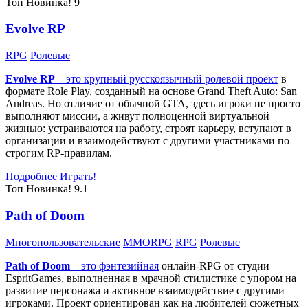
Топ
Новинка!
9
Evolve RP
RPG
Ролевые
Evolve RP
– это крупный русскоязычный
ролевой проект
в
формате Role Play, созданный на основе Grand Theft Auto: San
Andreas. Но отличие от обычной GTA, здесь игроки не просто
выполняют миссии, а живут полноценной виртуальной
жизнью: устраиваются на работу, строят карьеру, вступают в
организации и взаимодействуют с другими участниками по
строгим RP-правилам.
Подробнее
Играть!
Топ
Новинка!
9.1
Path of Doom
Многопользовательские
MMORPG
RPG
Ролевые
Path of Doom
– это
фэнтезийная
онлайн-RPG от студии
EspritGames, выполненная в мрачной стилистике с упором на
развитие персонажа и активное взаимодействие с другими
игроками. Проект ориентирован как на любителей сюжетных