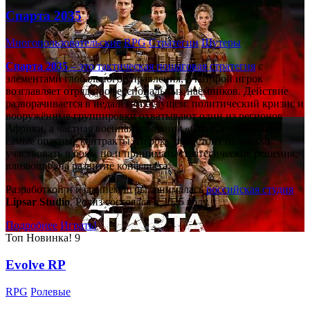
Спарта 2035
Многопользовательские
RPG
Стратегии
Шутеры
Спарта 2035
– это тактическая
пошаговая стратегия
с
элементами глобального управления, в которой игрок
возглавляет отряд профессиональных наёмников. Действие
разворачивается в недалёком будущем: политический кризис и
вооружённые группировки охватывают один из регионов
Африки, а частная военная компания «Спарта» берётся за
самые опасные контракты. Игроку предстоит не только
участвовать в боях, но и принимать стратегические решения,
влияющие на развитие конфликта.
Разработкой и изданием игры занималась
российская студия
Lipsar Studio
. Релиз состоялся в 2025 году.
Подробнее
Играть!
Топ
Новинка!
9
Evolve RP
RPG
Ролевые