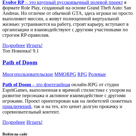
Evolve RP
– это крупный русскоязычный
ролевой проект
в
формате Role Play, созданный на основе Grand Theft Auto: San
Andreas. Но отличие от обычной GTA, здесь игроки не просто
выполняют миссии, а живут полноценной виртуальной
жизнью: устраиваются на работу, строят карьеру, вступают в
организации и взаимодействуют с другими участниками по
строгим RP-правилам.
Подробнее
Играть!
Топ
Новинка!
9.1
Path of Doom
Многопользовательские
MMORPG
RPG
Ролевые
Path of Doom
– это
фэнтезийная
онлайн-RPG от студии
EspritGames, выполненная в мрачной стилистике с упором на
развитие персонажа и активное взаимодействие с другими
игроками. Проект ориентирован как на любителей сюжетных
приключений
, так и на тех, кто ценит долгую прокачку и
соревновательный контент.
Подробнее
Играть!
Войти на сайт