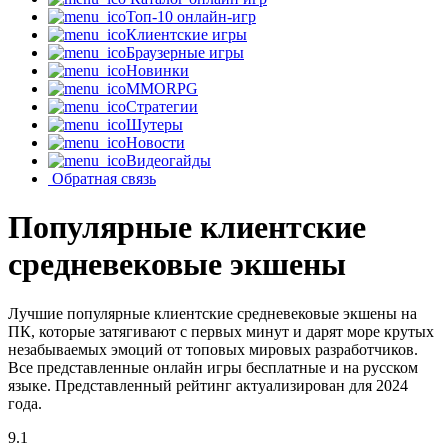
Топ-10 онлайн-игр
Клиентские игры
Браузерные игры
Новинки
MMORPG
Стратегии
Шутеры
Новости
Видеогайды
Обратная связь
Популярные клиентские
средневековые экшены
Лучшие популярные клиентские средневековые экшены на
ПК, которые затягивают с первых минут и дарят море крутых
незабываемых эмоций от топовых мировых разработчиков.
Все представленные онлайн игры бесплатные и на русском
языке. Представленный рейтинг актуализирован для 2024
года.
9.1