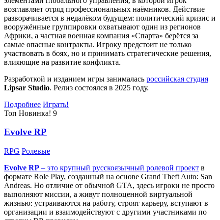
элементами глобального управления, в которой игрок
возглавляет отряд профессиональных наёмников. Действие
разворачивается в недалёком будущем: политический кризис и
вооружённые группировки охватывают один из регионов
Африки, а частная военная компания «Спарта» берётся за
самые опасные контракты. Игроку предстоит не только
участвовать в боях, но и принимать стратегические решения,
влияющие на развитие конфликта.
Разработкой и изданием игры занималась
российская студия
Lipsar Studio
. Релиз состоялся в 2025 году.
Подробнее
Играть!
Топ
Новинка!
9
Evolve RP
RPG
Ролевые
Evolve RP
– это крупный русскоязычный
ролевой проект
в
формате Role Play, созданный на основе Grand Theft Auto: San
Andreas. Но отличие от обычной GTA, здесь игроки не просто
выполняют миссии, а живут полноценной виртуальной
жизнью: устраиваются на работу, строят карьеру, вступают в
организации и взаимодействуют с другими участниками по