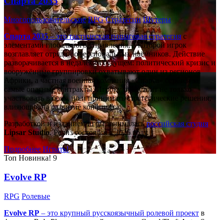
Спарта 2035
Многопользовательские
RPG
Стратегии
Шутеры
Спарта 2035
– это тактическая
пошаговая стратегия
с
элементами глобального управления, в которой игрок
возглавляет отряд профессиональных наёмников. Действие
разворачивается в недалёком будущем: политический кризис и
вооружённые группировки охватывают один из регионов
Африки, а частная военная компания «Спарта» берётся за
самые опасные контракты. Игроку предстоит не только
участвовать в боях, но и принимать стратегические решения,
влияющие на развитие конфликта.
Разработкой и изданием игры занималась
российская студия
Lipsar Studio
. Релиз состоялся в 2025 году.
Подробнее
Играть!
Топ
Новинка!
9
Evolve RP
RPG
Ролевые
Evolve RP
– это крупный русскоязычный
ролевой проект
в