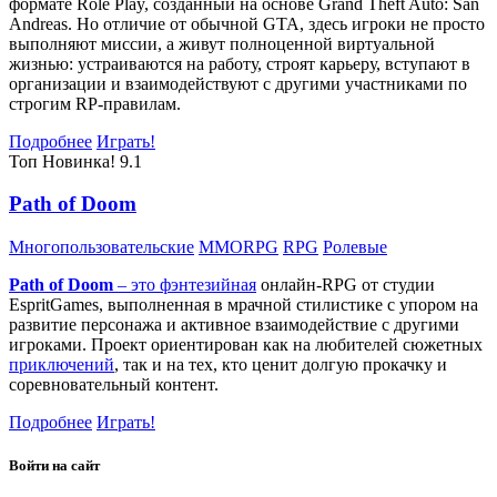
формате Role Play, созданный на основе Grand Theft Auto: San
Andreas. Но отличие от обычной GTA, здесь игроки не просто
выполняют миссии, а живут полноценной виртуальной
жизнью: устраиваются на работу, строят карьеру, вступают в
организации и взаимодействуют с другими участниками по
строгим RP-правилам.
Подробнее
Играть!
Топ
Новинка!
9.1
Path of Doom
Многопользовательские
MMORPG
RPG
Ролевые
Path of Doom
– это
фэнтезийная
онлайн-RPG от студии
EspritGames, выполненная в мрачной стилистике с упором на
развитие персонажа и активное взаимодействие с другими
игроками. Проект ориентирован как на любителей сюжетных
приключений
, так и на тех, кто ценит долгую прокачку и
соревновательный контент.
Подробнее
Играть!
Войти на сайт