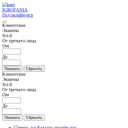
IGRO
FANIA
Гид онлайн-игр
Клиентские
Экшены
Sci-fi
От третьего лица
От
До
Клиентские
Экшены
Sci-fi
От третьего лица
От
До
Каталог онлайн игр