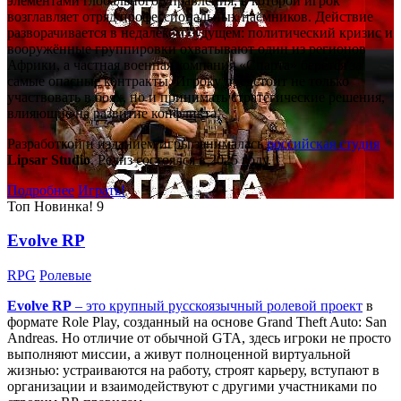
элементами глобального управления, в которой игрок
возглавляет отряд профессиональных наёмников. Действие
разворачивается в недалёком будущем: политический кризис и
вооружённые группировки охватывают один из регионов
Африки, а частная военная компания «Спарта» берётся за
самые опасные контракты. Игроку предстоит не только
участвовать в боях, но и принимать стратегические решения,
влияющие на развитие конфликта.
Разработкой и изданием игры занималась
российская студия
Lipsar Studio
. Релиз состоялся в 2025 году.
Подробнее
Играть!
Топ
Новинка!
9
Evolve RP
RPG
Ролевые
Evolve RP
– это крупный русскоязычный
ролевой проект
в
формате Role Play, созданный на основе Grand Theft Auto: San
Andreas. Но отличие от обычной GTA, здесь игроки не просто
выполняют миссии, а живут полноценной виртуальной
жизнью: устраиваются на работу, строят карьеру, вступают в
организации и взаимодействуют с другими участниками по