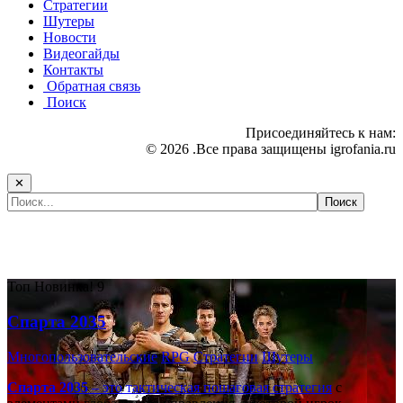
Стратегии
Шутеры
Новости
Видеогайды
Контакты
Обратная связь
Поиск
Присоединяйтесь к нам:
© 2026 .Все права защищены igrofania.ru
✕
Самые популярные игры сегодня:
Топ
Новинка!
9
Спарта 2035
Многопользовательские
RPG
Стратегии
Шутеры
Спарта 2035
– это тактическая
пошаговая стратегия
с