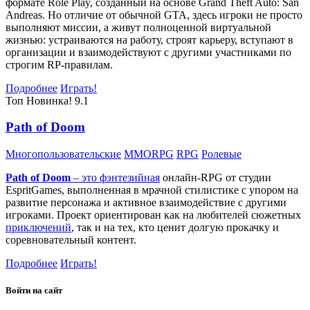
формате Role Play, созданный на основе Grand Theft Auto: San
Andreas. Но отличие от обычной GTA, здесь игроки не просто
выполняют миссии, а живут полноценной виртуальной
жизнью: устраиваются на работу, строят карьеру, вступают в
организации и взаимодействуют с другими участниками по
строгим RP-правилам.
Подробнее
Играть!
Топ
Новинка!
9.1
Path of Doom
Многопользовательские
MMORPG
RPG
Ролевые
Path of Doom
– это
фэнтезийная
онлайн-RPG от студии
EspritGames, выполненная в мрачной стилистике с упором на
развитие персонажа и активное взаимодействие с другими
игроками. Проект ориентирован как на любителей сюжетных
приключений
, так и на тех, кто ценит долгую прокачку и
соревновательный контент.
Подробнее
Играть!
Войти на сайт