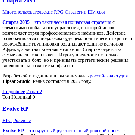
Спарта 2035
Многопользовательские
RPG
Стратегии
Шутеры
Спарта 2035
– это тактическая
пошаговая стратегия
с
элементами глобального управления, в которой игрок
возглавляет отряд профессиональных наёмников. Действие
разворачивается в недалёком будущем: политический кризис и
вооружённые группировки охватывают один из регионов
Африки, а частная военная компания «Спарта» берётся за
самые опасные контракты. Игроку предстоит не только
участвовать в боях, но и принимать стратегические решения,
влияющие на развитие конфликта.
Разработкой и изданием игры занималась
российская студия
Lipsar Studio
. Релиз состоялся в 2025 году.
Подробнее
Играть!
Топ
Новинка!
9
Evolve RP
RPG
Ролевые
Evolve RP
– это крупный русскоязычный
ролевой проект
в