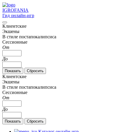
IGRO
FANIA
Гид онлайн-игр
Клиентские
Экшены
В стиле постапокалипсиса
Сессионные
От
До
Клиентские
Экшены
В стиле постапокалипсиса
Сессионные
От
До
Каталог онлайн игр