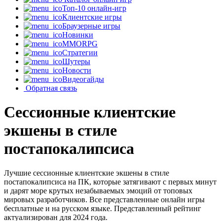
Топ-10 онлайн-игр
Клиентские игры
Браузерные игры
Новинки
MMORPG
Стратегии
Шутеры
Новости
Видеогайды
Обратная связь
Сессионные клиентские
экшены в стиле
постапокалипсиса
Лучшие сессионные клиентские экшены в стиле
постапокалипсиса на ПК, которые затягивают с первых минут
и дарят море крутых незабываемых эмоций от топовых
мировых разработчиков. Все представленные онлайн игры
бесплатные и на русском языке. Представленный рейтинг
актуализирован для 2024 года.