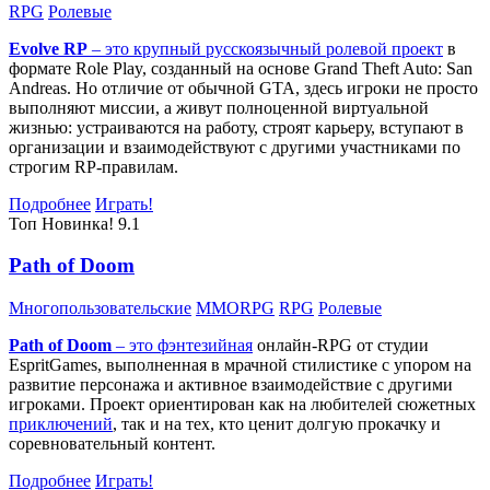
RPG
Ролевые
Evolve RP
– это крупный русскоязычный
ролевой проект
в
формате Role Play, созданный на основе Grand Theft Auto: San
Andreas. Но отличие от обычной GTA, здесь игроки не просто
выполняют миссии, а живут полноценной виртуальной
жизнью: устраиваются на работу, строят карьеру, вступают в
организации и взаимодействуют с другими участниками по
строгим RP-правилам.
Подробнее
Играть!
Топ
Новинка!
9.1
Path of Doom
Многопользовательские
MMORPG
RPG
Ролевые
Path of Doom
– это
фэнтезийная
онлайн-RPG от студии
EspritGames, выполненная в мрачной стилистике с упором на
развитие персонажа и активное взаимодействие с другими
игроками. Проект ориентирован как на любителей сюжетных
приключений
, так и на тех, кто ценит долгую прокачку и
соревновательный контент.
Подробнее
Играть!