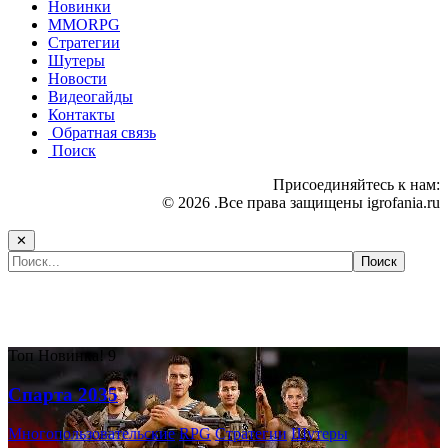
Новинки
MMORPG
Стратегии
Шутеры
Новости
Видеогайды
Контакты
Обратная связь
Поиск
Присоединяйтесь к нам:
© 2026 .Все права защищены igrofania.ru
✕
Самые популярные игры сегодня:
Топ
Новинка!
9
Спарта 2035
Многопользовательские
RPG
Стратегии
Шутеры