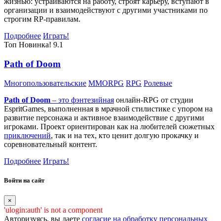
жизнью: устраиваются на работу, строят карьеру, вступают в
организации и взаимодействуют с другими участниками по
строгим RP-правилам.
Подробнее
Играть!
Топ
Новинка!
9.1
Path of Doom
Многопользовательские
MMORPG
RPG
Ролевые
Path of Doom
– это
фэнтезийная
онлайн-RPG от студии
EspritGames, выполненная в мрачной стилистике с упором на
развитие персонажа и активное взаимодействие с другими
игроками. Проект ориентирован как на любителей сюжетных
приключений
, так и на тех, кто ценит долгую прокачку и
соревновательный контент.
Подробнее
Играть!
Войти на сайт
×
'ulogin:auth' is not a component
Авторизуясь, вы даете
согласие на обработку персональных