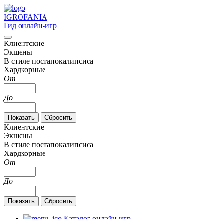
IGRO
FANIA
Гид онлайн-игр
Клиентские
Экшены
В стиле постапокалипсиса
Хардкорные
От
До
Клиентские
Экшены
В стиле постапокалипсиса
Хардкорные
От
До
Каталог онлайн игр