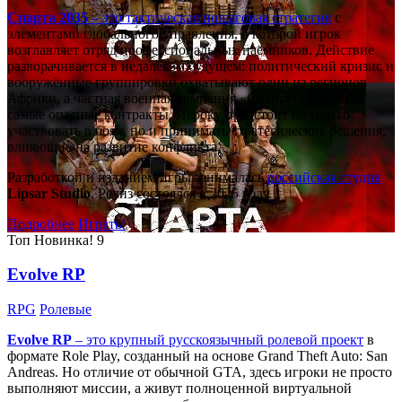
Спарта 2035
– это тактическая
пошаговая стратегия
с
элементами глобального управления, в которой игрок
возглавляет отряд профессиональных наёмников. Действие
разворачивается в недалёком будущем: политический кризис и
вооружённые группировки охватывают один из регионов
Африки, а частная военная компания «Спарта» берётся за
самые опасные контракты. Игроку предстоит не только
участвовать в боях, но и принимать стратегические решения,
влияющие на развитие конфликта.
Разработкой и изданием игры занималась
российская студия
Lipsar Studio
. Релиз состоялся в 2025 году.
Подробнее
Играть!
Топ
Новинка!
9
Evolve RP
RPG
Ролевые
Evolve RP
– это крупный русскоязычный
ролевой проект
в
формате Role Play, созданный на основе Grand Theft Auto: San
Andreas. Но отличие от обычной GTA, здесь игроки не просто
выполняют миссии, а живут полноценной виртуальной