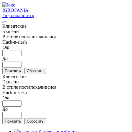
IGRO
FANIA
Гид онлайн-игр
Клиентские
Экшены
В стиле постапокалипсиса
Hack-n-slash
От
До
Клиентские
Экшены
В стиле постапокалипсиса
Hack-n-slash
От
До
Каталог онлайн игр