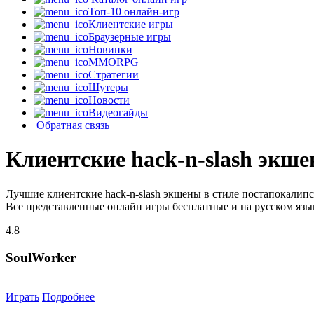
Топ-10 онлайн-игр
Клиентские игры
Браузерные игры
Новинки
MMORPG
Стратегии
Шутеры
Новости
Видеогайды
Обратная связь
Клиентские hack-n-slash экше
Лучшие клиентские hack-n-slash экшены в стиле постапокалип
Все представленные онлайн игры бесплатные и на русском язы
4.8
SoulWorker
Играть
Подробнее