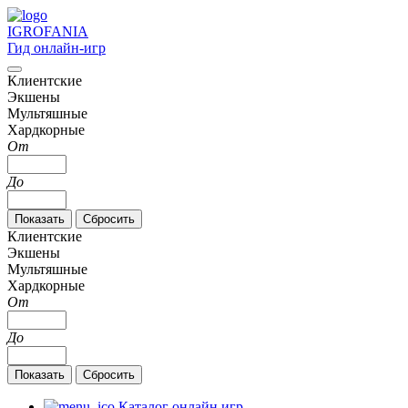
IGRO
FANIA
Гид онлайн-игр
Клиентские
Экшены
Мультяшные
Хардкорные
От
До
Клиентские
Экшены
Мультяшные
Хардкорные
От
До
Каталог онлайн игр