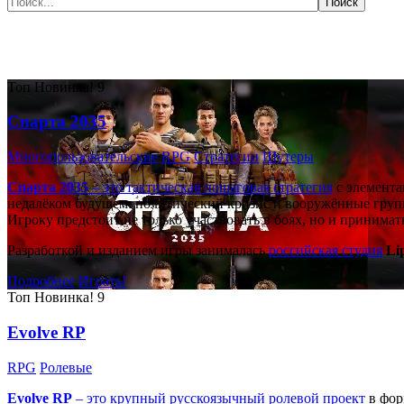
Самые популярные игры сегодня:
Топ
Новинка!
9
Спарта 2035
Многопользовательские
RPG
Стратегии
Шутеры
Спарта 2035
– это тактическая
пошаговая стратегия
с элемента
недалёком будущем: политический кризис и вооружённые групп
Игроку предстоит не только участвовать в боях, но и принима
Разработкой и изданием игры занималась
российская студия
Li
Подробнее
Играть!
Топ
Новинка!
9
Evolve RP
RPG
Ролевые
Evolve RP
– это крупный русскоязычный
ролевой проект
в фор