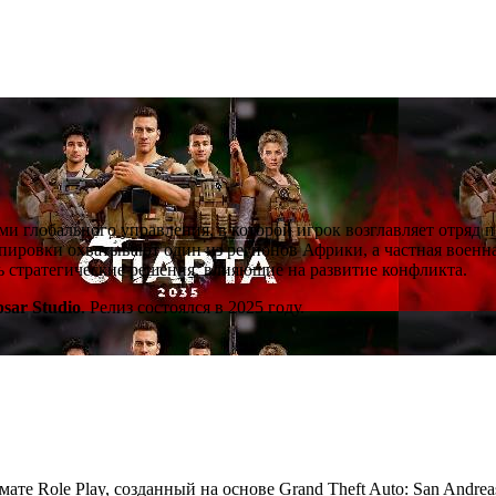
ми глобального управления, в которой игрок возглавляет отряд 
ировки охватывают один из регионов Африки, а частная военна
ть стратегические решения, влияющие на развитие конфликта.
psar Studio
. Релиз состоялся в 2025 году.
мате Role Play, созданный на основе Grand Theft Auto: San Andre