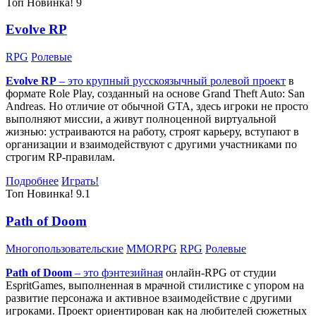
Топ
Новинка!
9
Evolve RP
RPG
Ролевые
Evolve RP
– это крупный русскоязычный
ролевой проект
в
формате Role Play, созданный на основе Grand Theft Auto: San
Andreas. Но отличие от обычной GTA, здесь игроки не просто
выполняют миссии, а живут полноценной виртуальной
жизнью: устраиваются на работу, строят карьеру, вступают в
организации и взаимодействуют с другими участниками по
строгим RP-правилам.
Подробнее
Играть!
Топ
Новинка!
9.1
Path of Doom
Многопользовательские
MMORPG
RPG
Ролевые
Path of Doom
– это
фэнтезийная
онлайн-RPG от студии
EspritGames, выполненная в мрачной стилистике с упором на
развитие персонажа и активное взаимодействие с другими
игроками. Проект ориентирован как на любителей сюжетных