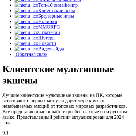
Топ-10 онлайн-игр
Клиентские игры
Браузерные игры
Новинки
MMORPG
Стратегии
Шутеры
Новости
Видеогайды
Обратная связь
Клиентские мультяшные
экшены
Лучшие клиентские мультяшные экшены на ПК, которые
затягивают с первых минут и дарят море крутых
незабываемых эмоций от топовых мировых разработчиков.
Все представленные онлайн игры бесплатные и на русском
языке. Представленный рейтинг актуализирован для 2024
года.
9.1