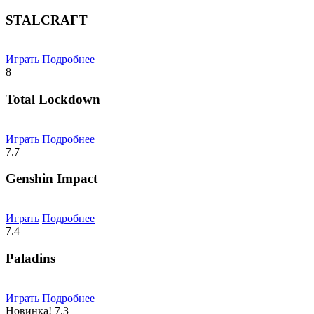
STALCRAFT
Играть
Подробнее
8
Total Lockdown
Играть
Подробнее
7.7
Genshin Impact
Играть
Подробнее
7.4
Paladins
Играть
Подробнее
Новинка!
7.3