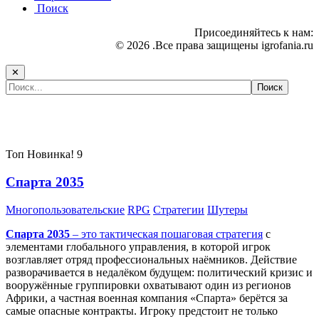
Поиск
Присоединяйтесь к нам:
© 2026 .Все права защищены igrofania.ru
✕
Самые популярные игры сегодня:
Топ
Новинка!
9
Спарта 2035
Многопользовательские
RPG
Стратегии
Шутеры
Спарта 2035
– это тактическая
пошаговая стратегия
с
элементами глобального управления, в которой игрок
возглавляет отряд профессиональных наёмников. Действие
разворачивается в недалёком будущем: политический кризис и
вооружённые группировки охватывают один из регионов
Африки, а частная военная компания «Спарта» берётся за
самые опасные контракты. Игроку предстоит не только