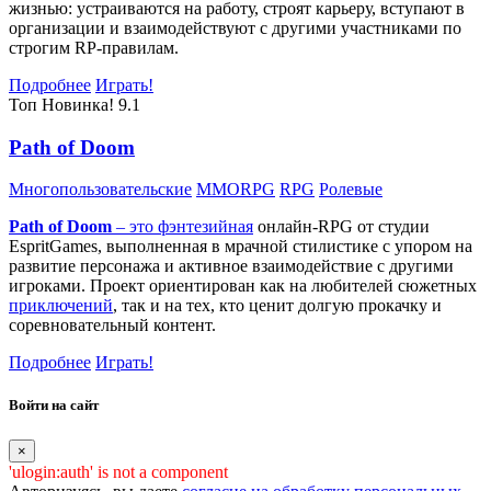
жизнью: устраиваются на работу, строят карьеру, вступают в
организации и взаимодействуют с другими участниками по
строгим RP-правилам.
Подробнее
Играть!
Топ
Новинка!
9.1
Path of Doom
Многопользовательские
MMORPG
RPG
Ролевые
Path of Doom
– это
фэнтезийная
онлайн-RPG от студии
EspritGames, выполненная в мрачной стилистике с упором на
развитие персонажа и активное взаимодействие с другими
игроками. Проект ориентирован как на любителей сюжетных
приключений
, так и на тех, кто ценит долгую прокачку и
соревновательный контент.
Подробнее
Играть!
Войти на сайт
×
'ulogin:auth' is not a component