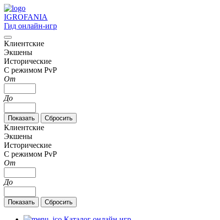
IGRO
FANIA
Гид онлайн-игр
Клиентские
Экшены
Исторические
С режимом PvP
От
До
Клиентские
Экшены
Исторические
С режимом PvP
От
До
Каталог онлайн игр