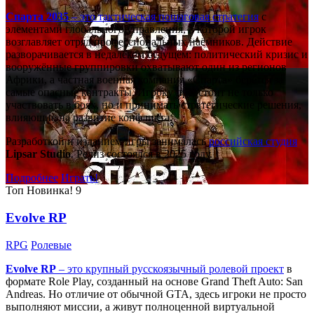
Спарта 2035
– это тактическая
пошаговая стратегия
с
элементами глобального управления, в которой игрок
возглавляет отряд профессиональных наёмников. Действие
разворачивается в недалёком будущем: политический кризис и
вооружённые группировки охватывают один из регионов
Африки, а частная военная компания «Спарта» берётся за
самые опасные контракты. Игроку предстоит не только
участвовать в боях, но и принимать стратегические решения,
влияющие на развитие конфликта.
Разработкой и изданием игры занималась
российская студия
Lipsar Studio
. Релиз состоялся в 2025 году.
Подробнее
Играть!
Топ
Новинка!
9
Evolve RP
RPG
Ролевые
Evolve RP
– это крупный русскоязычный
ролевой проект
в
формате Role Play, созданный на основе Grand Theft Auto: San
Andreas. Но отличие от обычной GTA, здесь игроки не просто
выполняют миссии, а живут полноценной виртуальной