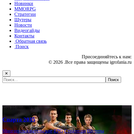
Новинки
MMORPG
Стратегии
Шутеры
Новости
Видеогайды
Контакты
Обратная связь
Поиск
Присоединяйтесь к нам:
© 2026 .Все права защищены igrofania.ru
✕
Самые популярные игры сегодня:
Топ
Новинка!
9
Спарта 2035
Многопользовательские
RPG
Стратегии
Шутеры