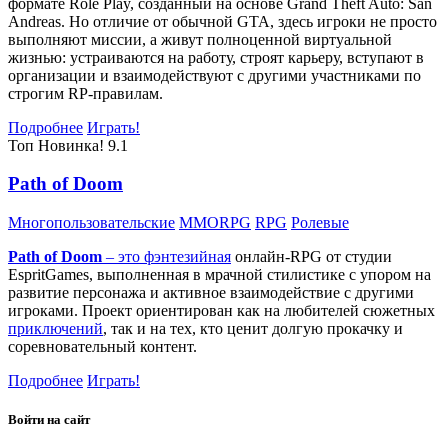
формате Role Play, созданный на основе Grand Theft Auto: San
Andreas. Но отличие от обычной GTA, здесь игроки не просто
выполняют миссии, а живут полноценной виртуальной
жизнью: устраиваются на работу, строят карьеру, вступают в
организации и взаимодействуют с другими участниками по
строгим RP-правилам.
Подробнее
Играть!
Топ
Новинка!
9.1
Path of Doom
Многопользовательские
MMORPG
RPG
Ролевые
Path of Doom
– это
фэнтезийная
онлайн-RPG от студии
EspritGames, выполненная в мрачной стилистике с упором на
развитие персонажа и активное взаимодействие с другими
игроками. Проект ориентирован как на любителей сюжетных
приключений
, так и на тех, кто ценит долгую прокачку и
соревновательный контент.
Подробнее
Играть!
Войти на сайт