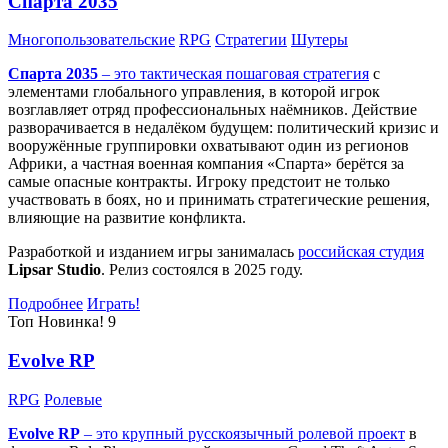
Спарта 2035
Многопользовательские
RPG
Стратегии
Шутеры
Спарта 2035
– это тактическая
пошаговая стратегия
с
элементами глобального управления, в которой игрок
возглавляет отряд профессиональных наёмников. Действие
разворачивается в недалёком будущем: политический кризис и
вооружённые группировки охватывают один из регионов
Африки, а частная военная компания «Спарта» берётся за
самые опасные контракты. Игроку предстоит не только
участвовать в боях, но и принимать стратегические решения,
влияющие на развитие конфликта.
Разработкой и изданием игры занималась
российская студия
Lipsar Studio
. Релиз состоялся в 2025 году.
Подробнее
Играть!
Топ
Новинка!
9
Evolve RP
RPG
Ролевые
Evolve RP
– это крупный русскоязычный
ролевой проект
в