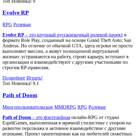
Топ
Новинка!
9
Evolve RP
RPG
Ролевые
Evolve RP
– это крупный русскоязычный
ролевой проект
в
формате Role Play, созданный на основе Grand Theft Auto: San
Andreas. Но отличие от обычной GTA, здесь игроки не просто
выполняют миссии, а живут полноценной виртуальной
жизнью: устраиваются на работу, строят карьеру, вступают в
организации и взаимодействуют с другими участниками по
строгим RP-правилам.
Подробнее
Играть!
Топ
Новинка!
9.1
Path of Doom
Многопользовательские
MMORPG
RPG
Ролевые
Path of Doom
– это
фэнтезийная
онлайн-RPG от студии
EspritGames, выполненная в мрачной стилистике с упором на
развитие персонажа и активное взаимодействие с другими
игроками. Проект ориентирован как на любителей сюжетных