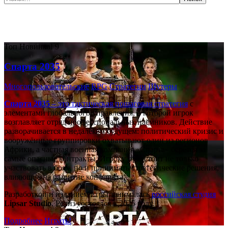
Самые популярные игры сегодня:
Топ
Новинка!
9
Спарта 2035
Многопользовательские
RPG
Стратегии
Шутеры
Спарта 2035
– это тактическая
пошаговая стратегия
с
элементами глобального управления, в которой игрок
возглавляет отряд профессиональных наёмников. Действие
разворачивается в недалёком будущем: политический кризис и
вооружённые группировки охватывают один из регионов
Африки, а частная военная компания «Спарта» берётся за
самые опасные контракты. Игроку предстоит не только
участвовать в боях, но и принимать стратегические решения,
влияющие на развитие конфликта.
Разработкой и изданием игры занималась
российская студия
Lipsar Studio
. Релиз состоялся в 2025 году.
Подробнее
Играть!