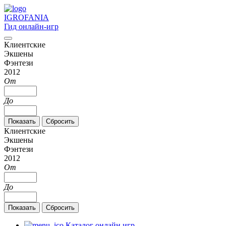
IGRO
FANIA
Гид онлайн-игр
Клиентские
Экшены
Фэнтези
2012
От
До
Клиентские
Экшены
Фэнтези
2012
От
До
Каталог онлайн игр