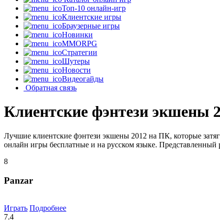
Топ-10 онлайн-игр
Клиентские игры
Браузерные игры
Новинки
MMORPG
Стратегии
Шутеры
Новости
Видеогайды
Обратная связь
Клиентские фэнтези экшены 
Лучшие клиентские фэнтези экшены 2012 на ПК, которые затя
онлайн игры бесплатные и на русском языке. Представленный р
8
Panzar
Играть
Подробнее
7.4