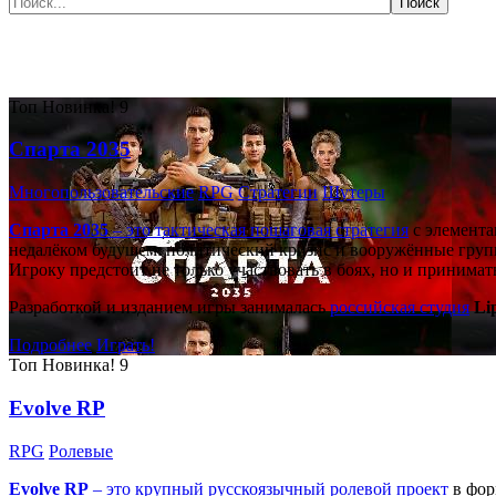
Самые популярные игры сегодня:
Топ
Новинка!
9
Спарта 2035
Многопользовательские
RPG
Стратегии
Шутеры
Спарта 2035
– это тактическая
пошаговая стратегия
с элемента
недалёком будущем: политический кризис и вооружённые групп
Игроку предстоит не только участвовать в боях, но и принима
Разработкой и изданием игры занималась
российская студия
Li
Подробнее
Играть!
Топ
Новинка!
9
Evolve RP
RPG
Ролевые
Evolve RP
– это крупный русскоязычный
ролевой проект
в фор