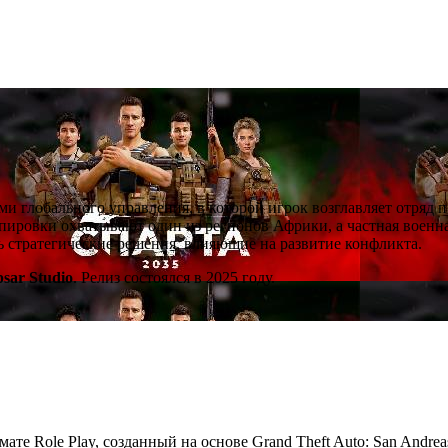
ми глобального управления, в которой игрок возглавляет отряд 
ировки охватывают один из регионов Африки, а частная военна
ть стратегические решения, влияющие на развитие конфликта.
psar Studio
. Релиз состоялся в 2025 году.
мате Role Play, созданный на основе Grand Theft Auto: San Andre