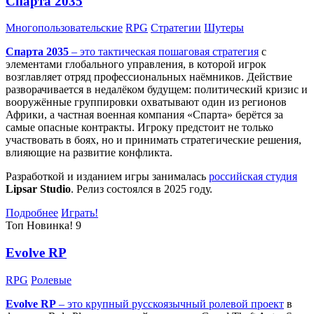
Спарта 2035
Многопользовательские
RPG
Стратегии
Шутеры
Спарта 2035
– это тактическая
пошаговая стратегия
с
элементами глобального управления, в которой игрок
возглавляет отряд профессиональных наёмников. Действие
разворачивается в недалёком будущем: политический кризис и
вооружённые группировки охватывают один из регионов
Африки, а частная военная компания «Спарта» берётся за
самые опасные контракты. Игроку предстоит не только
участвовать в боях, но и принимать стратегические решения,
влияющие на развитие конфликта.
Разработкой и изданием игры занималась
российская студия
Lipsar Studio
. Релиз состоялся в 2025 году.
Подробнее
Играть!
Топ
Новинка!
9
Evolve RP
RPG
Ролевые
Evolve RP
– это крупный русскоязычный
ролевой проект
в