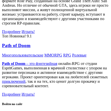
формате Role Play, созданный на основе Grand Theft Auto: San
Andreas. Но отличие от обычной GTA, здесь игроки не просто
выполняют миссии, а живут полноценной виртуальной
жизнью: устраиваются на работу, строят карьеру, вступают в
организации и взаимодействуют с другими участниками по
строгим RP-правилам.
Подробнее
Играть!
Топ
Новинка!
9.1
Path of Doom
Многопользовательские
MMORPG
RPG
Ролевые
Path of Doom
– это
фэнтезийная
онлайн-RPG от студии
EspritGames, выполненная в мрачной стилистике с упором на
развитие персонажа и активное взаимодействие с другими
игроками. Проект ориентирован как на любителей сюжетных
приключений
, так и на тех, кто ценит долгую прокачку и
соревновательный контент.
Подробнее
Играть!
Войти на сайт