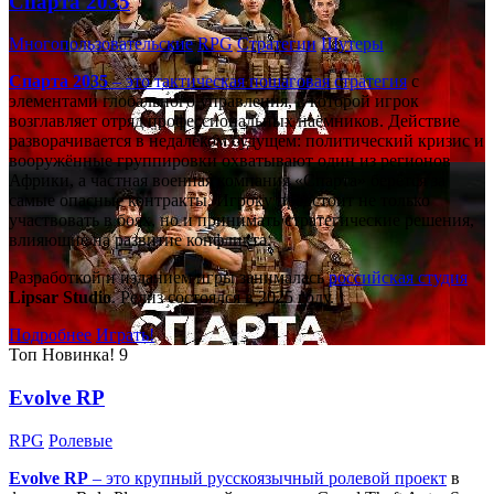
Спарта 2035
Многопользовательские
RPG
Стратегии
Шутеры
Спарта 2035
– это тактическая
пошаговая стратегия
с
элементами глобального управления, в которой игрок
возглавляет отряд профессиональных наёмников. Действие
разворачивается в недалёком будущем: политический кризис и
вооружённые группировки охватывают один из регионов
Африки, а частная военная компания «Спарта» берётся за
самые опасные контракты. Игроку предстоит не только
участвовать в боях, но и принимать стратегические решения,
влияющие на развитие конфликта.
Разработкой и изданием игры занималась
российская студия
Lipsar Studio
. Релиз состоялся в 2025 году.
Подробнее
Играть!
Топ
Новинка!
9
Evolve RP
RPG
Ролевые
Evolve RP
– это крупный русскоязычный
ролевой проект
в