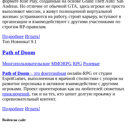
формате Role Play, созданный на основе Grand Theft Auto: San
Andreas. Но отличие от обычной GTA, здесь игроки не просто
выполняют миссии, а живут полноценной виртуальной
жизнью: устраиваются на работу, строят карьеру, вступают в
организации и взаимодействуют с другими участниками по
строгим RP-правилам.
Подробнее
Играть!
Топ
Новинка!
9.1
Path of Doom
Многопользовательские
MMORPG
RPG
Ролевые
Path of Doom
– это
фэнтезийная
онлайн-RPG от студии
EspritGames, выполненная в мрачной стилистике с упором на
развитие персонажа и активное взаимодействие с другими
игроками. Проект ориентирован как на любителей сюжетных
приключений
, так и на тех, кто ценит долгую прокачку и
соревновательный контент.
Подробнее
Играть!
Войти на сайт