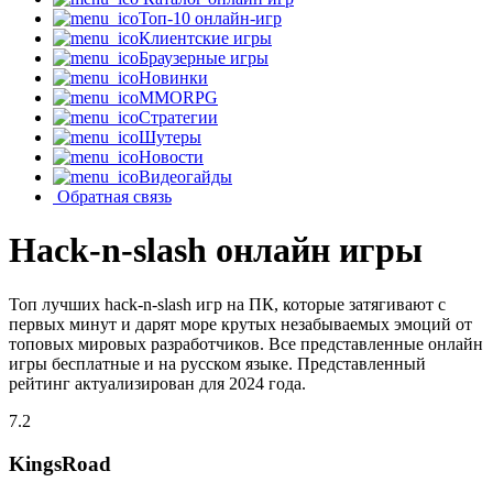
Топ-10 онлайн-игр
Клиентские игры
Браузерные игры
Новинки
MMORPG
Стратегии
Шутеры
Новости
Видеогайды
Обратная связь
Hack-n-slash онлайн игры
Топ лучших hack-n-slash игр на ПК, которые затягивают с
первых минут и дарят море крутых незабываемых эмоций от
топовых мировых разработчиков. Все представленные онлайн
игры бесплатные и на русском языке. Представленный
рейтинг актуализирован для 2024 года.
7.2
KingsRoad