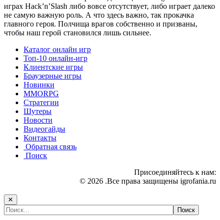
играх Hack’n’Slash либо вовсе отсутствует, либо играет далеко
не самую важную роль. А что здесь важно, так прокачка
главного героя. Полчища врагов собственно и призваны,
чтобы наш герой становился лишь сильнее.
Каталог онлайн игр
Топ-10 онлайн-игр
Клиентские игры
Браузерные игры
Новинки
MMORPG
Стратегии
Шутеры
Новости
Видеогайды
Контакты
Обратная связь
Поиск
Присоединяйтесь к нам:
© 2026 .Все права защищены igrofania.ru
✕