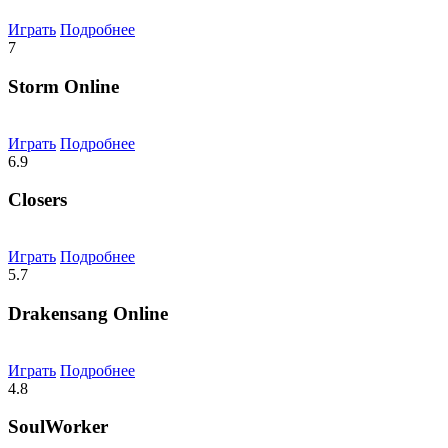
Играть
Подробнее
7
Storm Online
Играть
Подробнее
6.9
Closers
Играть
Подробнее
5.7
Drakensang Online
Играть
Подробнее
4.8
SoulWorker