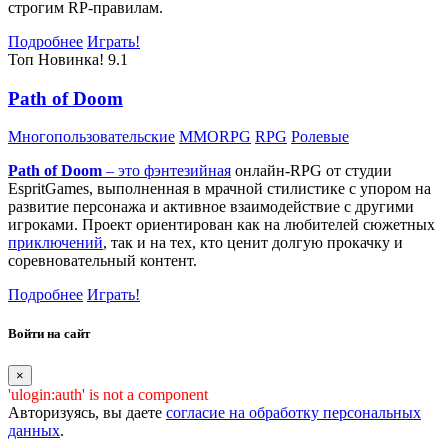
строгим RP-правилам.
Подробнее
Играть!
Топ
Новинка!
9.1
Path of Doom
Многопользовательские
MMORPG
RPG
Ролевые
Path of Doom
– это
фэнтезийная
онлайн-RPG от студии
EspritGames, выполненная в мрачной стилистике с упором на
развитие персонажа и активное взаимодействие с другими
игроками. Проект ориентирован как на любителей сюжетных
приключений
, так и на тех, кто ценит долгую прокачку и
соревновательный контент.
Подробнее
Играть!
Войти на сайт
×
'ulogin:auth' is not a component
Авторизуясь, вы даете
согласие на обработку персональных
данных
.