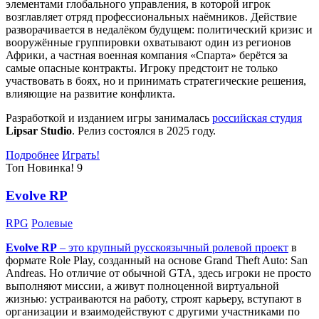
элементами глобального управления, в которой игрок
возглавляет отряд профессиональных наёмников. Действие
разворачивается в недалёком будущем: политический кризис и
вооружённые группировки охватывают один из регионов
Африки, а частная военная компания «Спарта» берётся за
самые опасные контракты. Игроку предстоит не только
участвовать в боях, но и принимать стратегические решения,
влияющие на развитие конфликта.
Разработкой и изданием игры занималась
российская студия
Lipsar Studio
. Релиз состоялся в 2025 году.
Подробнее
Играть!
Топ
Новинка!
9
Evolve RP
RPG
Ролевые
Evolve RP
– это крупный русскоязычный
ролевой проект
в
формате Role Play, созданный на основе Grand Theft Auto: San
Andreas. Но отличие от обычной GTA, здесь игроки не просто
выполняют миссии, а живут полноценной виртуальной
жизнью: устраиваются на работу, строят карьеру, вступают в
организации и взаимодействуют с другими участниками по