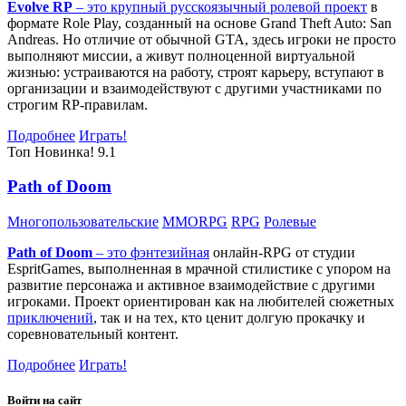
Evolve RP
– это крупный русскоязычный
ролевой проект
в
формате Role Play, созданный на основе Grand Theft Auto: San
Andreas. Но отличие от обычной GTA, здесь игроки не просто
выполняют миссии, а живут полноценной виртуальной
жизнью: устраиваются на работу, строят карьеру, вступают в
организации и взаимодействуют с другими участниками по
строгим RP-правилам.
Подробнее
Играть!
Топ
Новинка!
9.1
Path of Doom
Многопользовательские
MMORPG
RPG
Ролевые
Path of Doom
– это
фэнтезийная
онлайн-RPG от студии
EspritGames, выполненная в мрачной стилистике с упором на
развитие персонажа и активное взаимодействие с другими
игроками. Проект ориентирован как на любителей сюжетных
приключений
, так и на тех, кто ценит долгую прокачку и
соревновательный контент.
Подробнее
Играть!
Войти на сайт