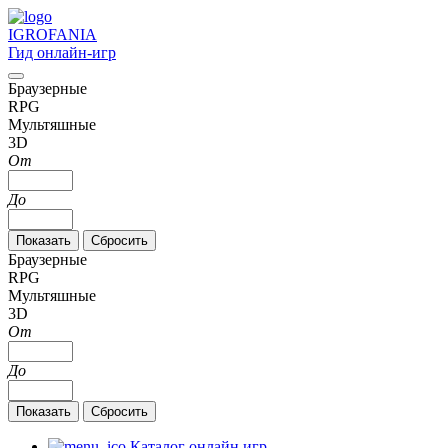
IGRO
FANIA
Гид онлайн-игр
Браузерные
RPG
Мультяшные
3D
От
До
Браузерные
RPG
Мультяшные
3D
От
До
Каталог онлайн игр