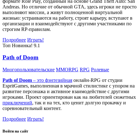
формате Role Play, созданный на основе Grand Theft Auto: San
Andreas. Но отличие от обычной GTA, здесь игроки не просто
выполняют миссии, а живут полноценной виртуальной
жизнью: устраиваются на работу, строят карьеру, вступают в
организации и взаимодействуют с другими участниками по
строгим RP-правилам.
Подробнее
Играть!
Топ
Новинка!
9.1
Path of Doom
Многопользовательские
MMORPG
RPG
Ролевые
Path of Doom
– это
фэнтезийная
онлайн-RPG от студии
EspritGames, выполненная в мрачной стилистике с упором на
развитие персонажа и активное взаимодействие с другими
игроками. Проект ориентирован как на любителей сюжетных
приключений
, так и на тех, кто ценит долгую прокачку и
соревновательный контент.
Подробнее
Играть!
Войти на сайт