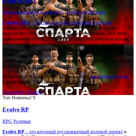
Спарта 2035
Многопользовательские
RPG
Стратегии
Шутеры
Спарта 2035
– это тактическая
пошаговая стратегия
с
элементами глобального управления, в которой игрок
возглавляет отряд профессиональных наёмников. Действие
разворачивается в недалёком будущем: политический кризис и
вооружённые группировки охватывают один из регионов
Африки, а частная военная компания «Спарта» берётся за
самые опасные контракты. Игроку предстоит не только
участвовать в боях, но и принимать стратегические решения,
влияющие на развитие конфликта.
Разработкой и изданием игры занималась
российская студия
Lipsar Studio
. Релиз состоялся в 2025 году.
Подробнее
Играть!
Топ
Новинка!
9
Evolve RP
RPG
Ролевые
Evolve RP
– это крупный русскоязычный
ролевой проект
в