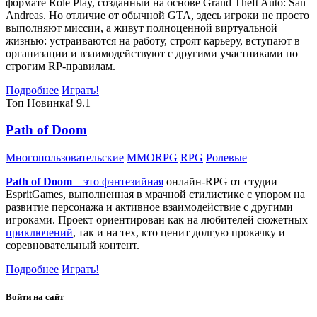
формате Role Play, созданный на основе Grand Theft Auto: San
Andreas. Но отличие от обычной GTA, здесь игроки не просто
выполняют миссии, а живут полноценной виртуальной
жизнью: устраиваются на работу, строят карьеру, вступают в
организации и взаимодействуют с другими участниками по
строгим RP-правилам.
Подробнее
Играть!
Топ
Новинка!
9.1
Path of Doom
Многопользовательские
MMORPG
RPG
Ролевые
Path of Doom
– это
фэнтезийная
онлайн-RPG от студии
EspritGames, выполненная в мрачной стилистике с упором на
развитие персонажа и активное взаимодействие с другими
игроками. Проект ориентирован как на любителей сюжетных
приключений
, так и на тех, кто ценит долгую прокачку и
соревновательный контент.
Подробнее
Играть!
Войти на сайт