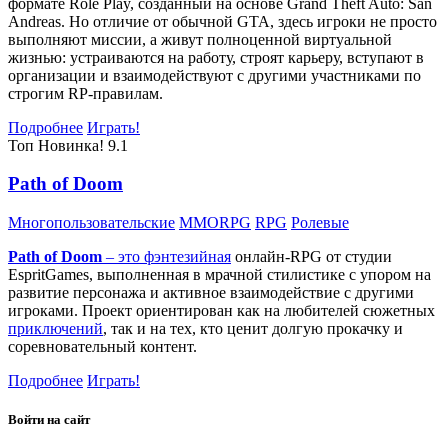
формате Role Play, созданный на основе Grand Theft Auto: San
Andreas. Но отличие от обычной GTA, здесь игроки не просто
выполняют миссии, а живут полноценной виртуальной
жизнью: устраиваются на работу, строят карьеру, вступают в
организации и взаимодействуют с другими участниками по
строгим RP-правилам.
Подробнее
Играть!
Топ
Новинка!
9.1
Path of Doom
Многопользовательские
MMORPG
RPG
Ролевые
Path of Doom
– это
фэнтезийная
онлайн-RPG от студии
EspritGames, выполненная в мрачной стилистике с упором на
развитие персонажа и активное взаимодействие с другими
игроками. Проект ориентирован как на любителей сюжетных
приключений
, так и на тех, кто ценит долгую прокачку и
соревновательный контент.
Подробнее
Играть!
Войти на сайт