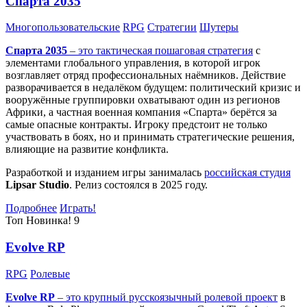
Спарта 2035
Многопользовательские
RPG
Стратегии
Шутеры
Спарта 2035
– это тактическая
пошаговая стратегия
с
элементами глобального управления, в которой игрок
возглавляет отряд профессиональных наёмников. Действие
разворачивается в недалёком будущем: политический кризис и
вооружённые группировки охватывают один из регионов
Африки, а частная военная компания «Спарта» берётся за
самые опасные контракты. Игроку предстоит не только
участвовать в боях, но и принимать стратегические решения,
влияющие на развитие конфликта.
Разработкой и изданием игры занималась
российская студия
Lipsar Studio
. Релиз состоялся в 2025 году.
Подробнее
Играть!
Топ
Новинка!
9
Evolve RP
RPG
Ролевые
Evolve RP
– это крупный русскоязычный
ролевой проект
в