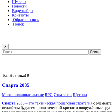
Шутеры
Новости
Видеогайды
Контакты
Обратная связь
Поиск
✕
Самые популярные игры сегодня:
Топ
Новинка!
9
Спарта 2035
Многопользовательские
RPG
Стратегии
Шутеры
Спарта 2035
– это тактическая
пошаговая стратегия
с элемента
недалёком будущем: политический кризис и вооружённые групп