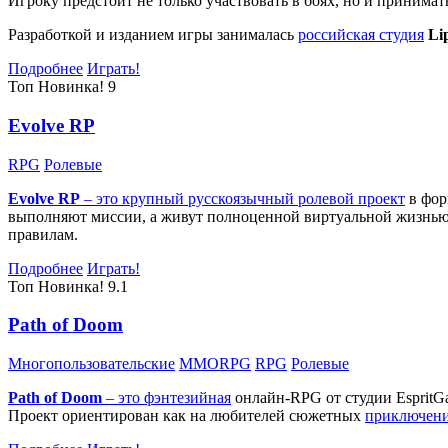
Игроку предстоит не только участвовать в боях, но и принима
Разработкой и изданием игры занималась
российская студия
Li
Подробнее
Играть!
Топ
Новинка!
9
Evolve RP
RPG
Ролевые
Evolve RP
– это крупный русскоязычный
ролевой проект
в фор
выполняют миссии, а живут полноценной виртуальной жизнью: 
правилам.
Подробнее
Играть!
Топ
Новинка!
9.1
Path of Doom
Многопользовательские
MMORPG
RPG
Ролевые
Path of Doom
– это
фэнтезийная
онлайн-RPG от студии EspritG
Проект ориентирован как на любителей сюжетных
приключен