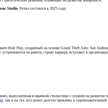
ть стратегические решения, влияющие на развитие конфликта.
psar Studio
. Релиз состоялся в 2025 году.
мате Role Play, созданный на основе Grand Theft Auto: San Andre
устраиваются на работу, строят карьеру, вступают в организац
ames, выполненная в мрачной стилистике с упором на развитие 
ий
, так и на тех, кто ценит долгую прокачку и соревновательный 