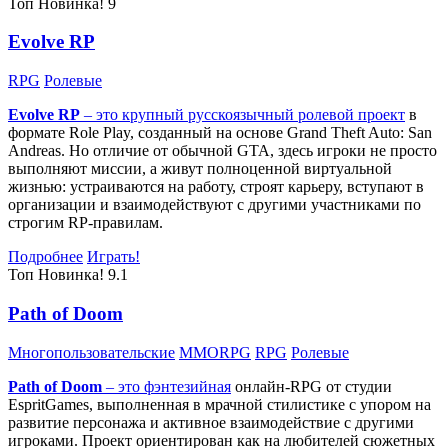
Топ
Новинка!
9
Evolve RP
RPG
Ролевые
Evolve RP
– это крупный русскоязычный
ролевой проект
в
формате Role Play, созданный на основе Grand Theft Auto: San
Andreas. Но отличие от обычной GTA, здесь игроки не просто
выполняют миссии, а живут полноценной виртуальной
жизнью: устраиваются на работу, строят карьеру, вступают в
организации и взаимодействуют с другими участниками по
строгим RP-правилам.
Подробнее
Играть!
Топ
Новинка!
9.1
Path of Doom
Многопользовательские
MMORPG
RPG
Ролевые
Path of Doom
– это
фэнтезийная
онлайн-RPG от студии
EspritGames, выполненная в мрачной стилистике с упором на
развитие персонажа и активное взаимодействие с другими
игроками. Проект ориентирован как на любителей сюжетных