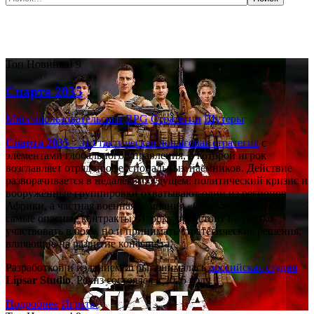
Самые популярные игры сегодня:
Топ
Новинка!
9
Спарта 2035
Многопользовательские
RPG
Стратегии
Шутеры
Спарта 2035
– это тактическая
пошаговая стратегия
с
элементами глобального управления, в которой игрок
возглавляет отряд профессиональных наёмников. Действие
разворачивается в недалёком будущем: политический кризис и
вооружённые группировки охватывают один из регионов
Африки, а частная военная компания «Спарта» берётся за
самые опасные контракты. Игроку предстоит не только
участвовать в боях, но и принимать стратегические решения,
влияющие на развитие конфликта.
Разработкой и изданием игры занималась
российская студия
Lipsar Studio
. Релиз состоялся в 2025 году.
Подробнее
Играть!