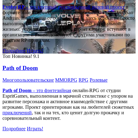
Evolve RP
– это крупный русскоязычный
ролевой проект
в
формате Role Play, созданный на основе Grand Theft Auto: San
Andreas. Но отличие от обычной GTA, здесь игроки не просто
выполняют миссии, а живут полноценной виртуальной
жизнью: устраиваются на работу, строят карьеру, вступают в
организации и взаимодействуют с другими участниками по
строгим RP-правилам.
Подробнее
Играть!
Топ
Новинка!
9.1
Path of Doom
Многопользовательские
MMORPG
RPG
Ролевые
Path of Doom
– это
фэнтезийная
онлайн-RPG от студии
EspritGames, выполненная в мрачной стилистике с упором на
развитие персонажа и активное взаимодействие с другими
игроками. Проект ориентирован как на любителей сюжетных
приключений
, так и на тех, кто ценит долгую прокачку и
соревновательный контент.
Подробнее
Играть!