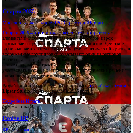
Спарта 2035
Многопользовательские
RPG
Стратегии
Шутеры
Спарта 2035
– это тактическая
пошаговая стратегия
с
элементами глобального управления, в которой игрок
возглавляет отряд профессиональных наёмников. Действие
разворачивается в недалёком будущем: политический кризис и
вооружённые группировки охватывают один из регионов
Африки, а частная военная компания «Спарта» берётся за
самые опасные контракты. Игроку предстоит не только
участвовать в боях, но и принимать стратегические решения,
влияющие на развитие конфликта.
Разработкой и изданием игры занималась
российская студия
Lipsar Studio
. Релиз состоялся в 2025 году.
Подробнее
Играть!
Топ
Новинка!
9
Evolve RP
RPG
Ролевые