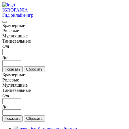
IGRO
FANIA
Гид онлайн-игр
Браузерные
Ролевые
Мультяшные
Танцевальные
От
До
Браузерные
Ролевые
Мультяшные
Танцевальные
От
До
Каталог онлайн игр