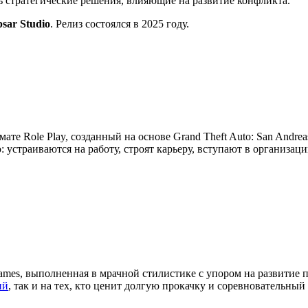
ть стратегические решения, влияющие на развитие конфликта.
psar Studio
. Релиз состоялся в 2025 году.
мате Role Play, созданный на основе Grand Theft Auto: San Andre
устраиваются на работу, строят карьеру, вступают в организац
ames, выполненная в мрачной стилистике с упором на развитие 
ий
, так и на тех, кто ценит долгую прокачку и соревновательный 