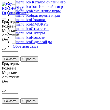
Каталог онлайн игр
Топ-10 онлайн-игр
IGRO
FANIA
Клиентские игры
Гид онлайн-игр
Браузерные игры
Новинки
Браузерные
MMORPG
Ролевые
Стратегии
Морские
Шутеры
Азиатские
Новости
От
Видеогайды
Обратная связь
До
Браузерные
Ролевые
Морские
Азиатские
От
До