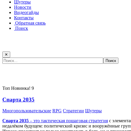
Шутеры
Новости
Видеогайды
Контакты
Обратная связь
Поиск
✕
Самые популярные игры сегодня:
Топ
Новинка!
9
Спарта 2035
Многопользовательские
RPG
Стратегии
Шутеры
Спарта 2035
– это тактическая
пошаговая стратегия
с элемента
недалёком будущем: политический кризис и вооружённые групп