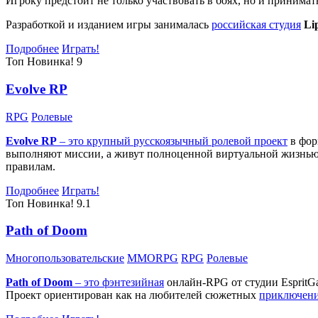
Игроку предстоит не только участвовать в боях, но и принима
Разработкой и изданием игры занималась
российская студия
Li
Подробнее
Играть!
Топ
Новинка!
9
Evolve RP
RPG
Ролевые
Evolve RP
– это крупный русскоязычный
ролевой проект
в фор
выполняют миссии, а живут полноценной виртуальной жизнью: 
правилам.
Подробнее
Играть!
Топ
Новинка!
9.1
Path of Doom
Многопользовательские
MMORPG
RPG
Ролевые
Path of Doom
– это
фэнтезийная
онлайн-RPG от студии EspritG
Проект ориентирован как на любителей сюжетных
приключен