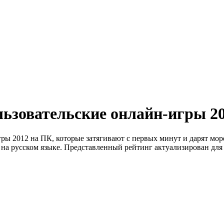
ьзовательские онлайн-игры 2
ры 2012 на ПК, которые затягивают с первых минут и дарят мо
на русском языке. Представленный рейтинг актуализирован для 