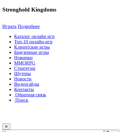
Stronghold Kingdoms
Играть
Подробнее
Каталог онлайн игр
Топ-10 онлайн-игр
Клиентские игры
Браузерные игры
Новинки
MMORPG
Стратегии
Шутеры
Новости
Видеогайды
Контакты
Обратная связь
Поиск
✕