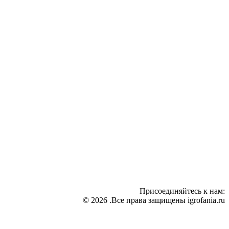
Присоединяйтесь к нам:
© 2026 .Все права защищены igrofania.ru