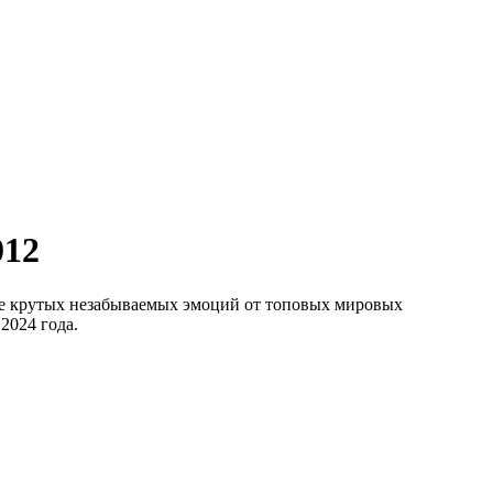
012
ре крутых незабываемых эмоций от топовых мировых
2024 года.