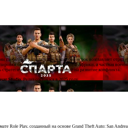
ми глобального управления, в которой игрок возглавляет отряд 
ировки охватывают один из регионов Африки, а частная военна
ть стратегические решения, влияющие на развитие конфликта.
psar Studio
. Релиз состоялся в 2025 году.
мате Role Play, созданный на основе Grand Theft Auto: San Andre