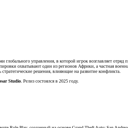
ми глобального управления, в которой игрок возглавляет отряд 
ировки охватывают один из регионов Африки, а частная военна
ть стратегические решения, влияющие на развитие конфликта.
psar Studio
. Релиз состоялся в 2025 году.
мате Role Play, созданный на основе Grand Theft Auto: San Andre