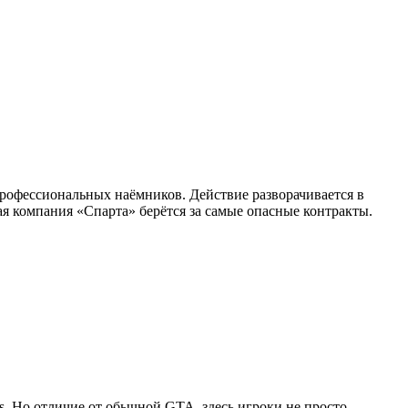
профессиональных наёмников. Действие разворачивается в
я компания «Спарта» берётся за самые опасные контракты.
as. Но отличие от обычной GTA, здесь игроки не просто