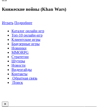
Княжеские войны (Khan Wars)
Играть
Подробнее
Каталог онлайн игр
Топ-10 онлайн-игр
Клиентские игры
Браузерные игры
Новинки
MMORPG
Стратегии
Шутеры
Новости
Видеогайды
Контакты
Обратная связь
Поиск
✕