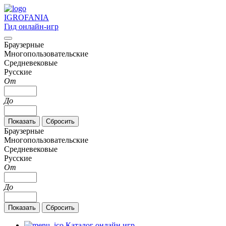
IGRO
FANIA
Гид онлайн-игр
Браузерные
Многопользовательские
Средневековые
Русские
От
До
Браузерные
Многопользовательские
Средневековые
Русские
От
До
Каталог онлайн игр