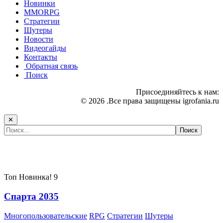
Новинки
MMORPG
Стратегии
Шутеры
Новости
Видеогайды
Контакты
Обратная связь
Поиск
Присоединяйтесь к нам:
© 2026 .Все права защищены igrofania.ru
✕
Самые популярные игры сегодня:
Топ
Новинка!
9
Спарта 2035
Многопользовательские
RPG
Стратегии
Шутеры