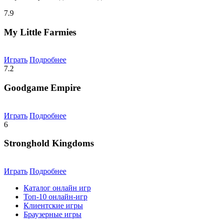
7.9
My Little Farmies
Играть
Подробнее
7.2
Goodgame Empire
Играть
Подробнее
6
Stronghold Kingdoms
Играть
Подробнее
Каталог онлайн игр
Топ-10 онлайн-игр
Клиентские игры
Браузерные игры