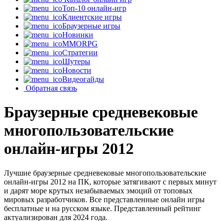
Топ-10 онлайн-игр
Клиентские игры
Браузерные игры
Новинки
MMORPG
Стратегии
Шутеры
Новости
Видеогайды
Обратная связь
Браузерные средневековые
многопользовательские
онлайн-игры 2012
Лучшие браузерные средневековые многопользовательские
онлайн-игры 2012 на ПК, которые затягивают с первых минут
и дарят море крутых незабываемых эмоций от топовых
мировых разработчиков. Все представленные онлайн игры
бесплатные и на русском языке. Представленный рейтинг
актуализирован для 2024 года.