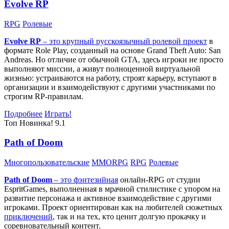
Evolve RP
RPG
Ролевые
Evolve RP
– это крупный русскоязычный
ролевой проект
в
формате Role Play, созданный на основе Grand Theft Auto: San
Andreas. Но отличие от обычной GTA, здесь игроки не просто
выполняют миссии, а живут полноценной виртуальной
жизнью: устраиваются на работу, строят карьеру, вступают в
организации и взаимодействуют с другими участниками по
строгим RP-правилам.
Подробнее
Играть!
Топ
Новинка!
9.1
Path of Doom
Многопользовательские
MMORPG
RPG
Ролевые
Path of Doom
– это
фэнтезийная
онлайн-RPG от студии
EspritGames, выполненная в мрачной стилистике с упором на
развитие персонажа и активное взаимодействие с другими
игроками. Проект ориентирован как на любителей сюжетных
приключений
, так и на тех, кто ценит долгую прокачку и
соревновательный контент.