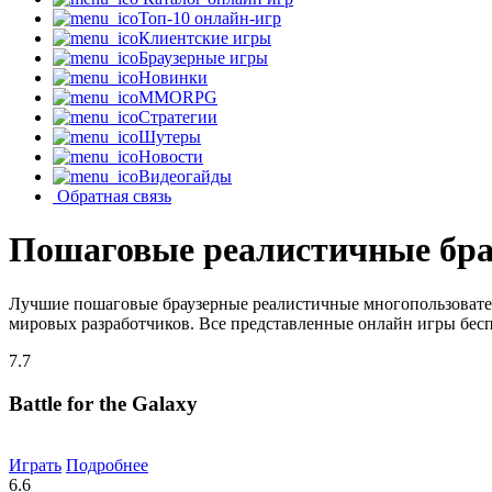
Топ-10 онлайн-игр
Клиентские игры
Браузерные игры
Новинки
MMORPG
Стратегии
Шутеры
Новости
Видеогайды
Обратная связь
Пошаговые реалистичные бра
Лучшие пошаговые браузерные реалистичные многопользовател
мировых разработчиков. Все представленные онлайн игры бесп
7.7
Battle for the Galaxy
Играть
Подробнее
6.6