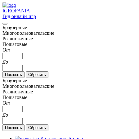
IGRO
FANIA
Гид онлайн-игр
Браузерные
Многопользовательские
Реалистичные
Пошаговые
От
До
Браузерные
Многопользовательские
Реалистичные
Пошаговые
От
До
Каталог онлайн игр