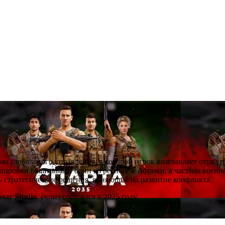
ми глобального управления, в которой игрок возглавляет отряд 
ировки охватывают один из регионов Африки, а частная военна
ть стратегические решения, влияющие на развитие конфликта.
psar Studio
. Релиз состоялся в 2025 году.