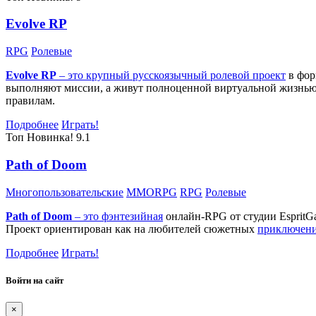
Evolve RP
RPG
Ролевые
Evolve RP
– это крупный русскоязычный
ролевой проект
в фор
выполняют миссии, а живут полноценной виртуальной жизнью: 
правилам.
Подробнее
Играть!
Топ
Новинка!
9.1
Path of Doom
Многопользовательские
MMORPG
RPG
Ролевые
Path of Doom
– это
фэнтезийная
онлайн-RPG от студии EspritG
Проект ориентирован как на любителей сюжетных
приключен
Подробнее
Играть!
Войти на сайт
×