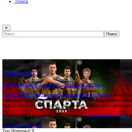
Поиск
✕
Самые популярные игры сегодня:
Топ
Новинка!
9
Спарта 2035
Многопользовательские
RPG
Стратегии
Шутеры
Спарта 2035
– это тактическая
пошаговая стратегия
с элемента
недалёком будущем: политический кризис и вооружённые групп
Игроку предстоит не только участвовать в боях, но и принима
Разработкой и изданием игры занималась
российская студия
Li
Подробнее
Играть!
Топ
Новинка!
9