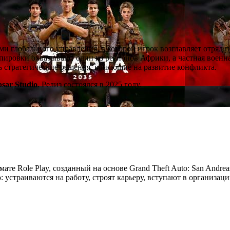
ми глобального управления, в которой игрок возглавляет отряд 
ировки охватывают один из регионов Африки, а частная военна
ть стратегические решения, влияющие на развитие конфликта.
psar Studio
. Релиз состоялся в 2025 году.
мате Role Play, созданный на основе Grand Theft Auto: San Andre
устраиваются на работу, строят карьеру, вступают в организац