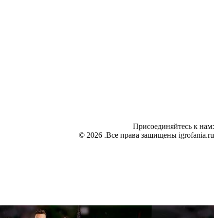
Присоединяйтесь к нам:
© 2026 .Все права защищены igrofania.ru