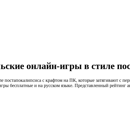
ьские онлайн-игры в стиле по
е постапокалипсиса с крафтом на ПК, которые затягивают с пе
гры бесплатные и на русском языке. Представленный рейтинг ак