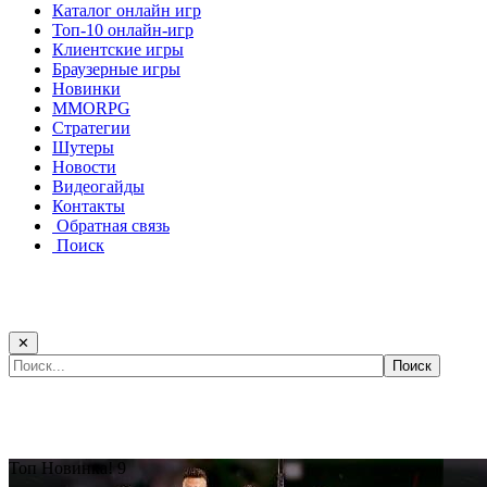
Каталог онлайн игр
Топ-10 онлайн-игр
Клиентские игры
Браузерные игры
Новинки
MMORPG
Стратегии
Шутеры
Новости
Видеогайды
Контакты
Обратная связь
Поиск
✕
Самые популярные игры сегодня:
Топ
Новинка!
9