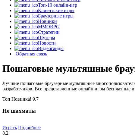
Топ-10 онлайн-игр
Клиентские игры
Браузерные игры
Новинки
MMORPG
Стратегии
Шутеры
Новости
Видеогайды
Обратная связь
Пошаговые мультяшные брауз
Лучшие пошаговые браузерные мультяшные многопользовательс
разработчиков. Все представленные онлайн игры бесплатные и 
Топ
Новинка!
9.7
Не шахматы
Играть
Подробнее
8.2