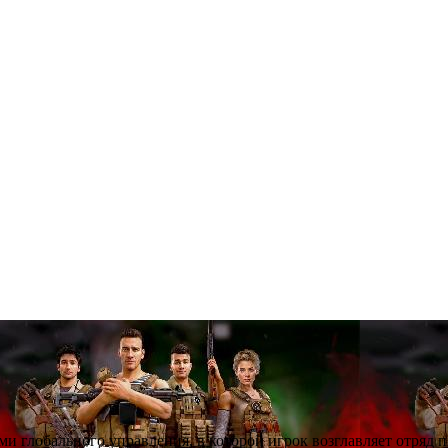
ми глобального управления, в которой игрок возглавляет отряд 