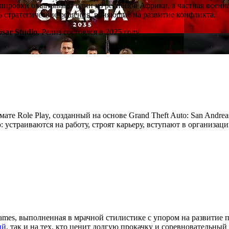
ировки охватывают один из регионов Африки, а частная военна
ть стратегические решения, влияющие на развитие конфликта.
psar Studio
. Релиз состоялся в 2025 году.
мате Role Play, созданный на основе Grand Theft Auto: San Andre
устраиваются на работу, строят карьеру, вступают в организац
ames, выполненная в мрачной стилистике с упором на развитие 
ий
, так и на тех, кто ценит долгую прокачку и соревновательный 