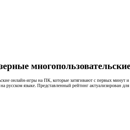
ерные многопользовательски
кие онлайн-игры на ПК, которые затягивают с первых минут и
на русском языке. Представленный рейтинг актуализирован для 