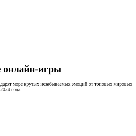
е онлайн-игры
 дарят море крутых незабываемых эмоций от топовых мировых
2024 года.