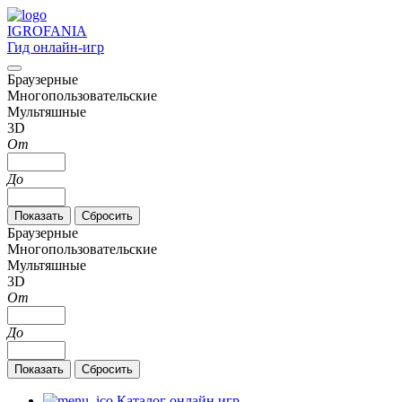
IGRO
FANIA
Гид онлайн-игр
Браузерные
Многопользовательские
Мультяшные
3D
От
До
Браузерные
Многопользовательские
Мультяшные
3D
От
До
Каталог онлайн игр