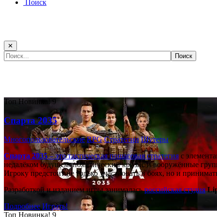
Поиск
✕
Самые популярные игры сегодня:
Топ
Новинка!
9
Спарта 2035
Многопользовательские
RPG
Стратегии
Шутеры
Спарта 2035
– это тактическая
пошаговая стратегия
с элемента
недалёком будущем: политический кризис и вооружённые групп
Игроку предстоит не только участвовать в боях, но и принима
Разработкой и изданием игры занималась
российская студия
Li
Подробнее
Играть!
Топ
Новинка!
9