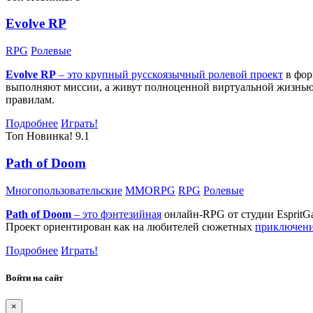
Evolve RP
RPG
Ролевые
Evolve RP
– это крупный русскоязычный
ролевой проект
в фор
выполняют миссии, а живут полноценной виртуальной жизнью: 
правилам.
Подробнее
Играть!
Топ
Новинка!
9.1
Path of Doom
Многопользовательские
MMORPG
RPG
Ролевые
Path of Doom
– это
фэнтезийная
онлайн-RPG от студии EspritG
Проект ориентирован как на любителей сюжетных
приключен
Подробнее
Играть!
Войти на сайт
×