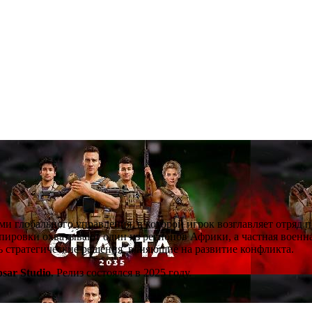
ми глобального управления, в которой игрок возглавляет отряд 
ировки охватывают один из регионов Африки, а частная военна
ть стратегические решения, влияющие на развитие конфликта.
psar Studio
. Релиз состоялся в 2025 году.