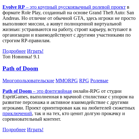
Evolve RP
– это крупный русскоязычный
ролевой проект
в
формате Role Play, созданный на основе Grand Theft Auto: San
Andreas. Но отличие от обычной GTA, здесь игроки не просто
выполняют миссии, а живут полноценной виртуальной
жизнью: устраиваются на работу, строят карьеру, вступают в
организации и взаимодействуют с другими участниками по
строгим RP-правилам.
Подробнее
Играть!
Топ
Новинка!
9.1
Path of Doom
Многопользовательские
MMORPG
RPG
Ролевые
Path of Doom
– это
фэнтезийная
онлайн-RPG от студии
EspritGames, выполненная в мрачной стилистике с упором на
развитие персонажа и активное взаимодействие с другими
игроками. Проект ориентирован как на любителей сюжетных
приключений
, так и на тех, кто ценит долгую прокачку и
соревновательный контент.
Подробнее
Играть!