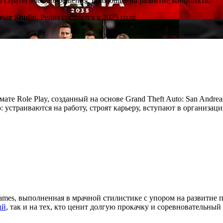
ть стратегические решения, влияющие на развитие конфликта.
psar Studio
. Релиз состоялся в 2025 году.
мате Role Play, созданный на основе Grand Theft Auto: San Andre
устраиваются на работу, строят карьеру, вступают в организац
ames, выполненная в мрачной стилистике с упором на развитие 
ий
, так и на тех, кто ценит долгую прокачку и соревновательный 