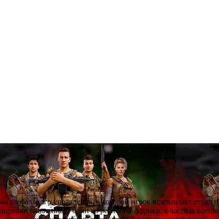
ми глобального управления, в которой игрок возглавляет отряд 
ировки охватывают один из регионов Африки, а частная военна