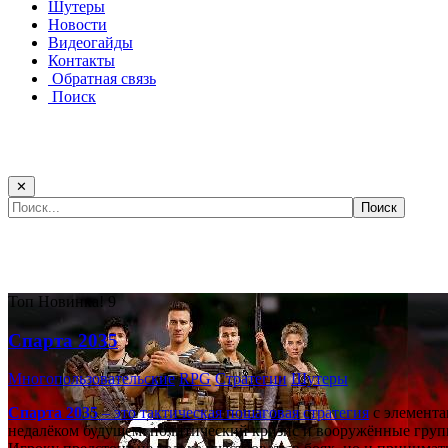
Шутеры
Новости
Видеогайды
Контакты
Обратная связь
Поиск
✕
Самые популярные игры сегодня:
Топ
Новинка!
9
Спарта 2035
Многопользовательские
RPG
Стратегии
Шутеры
Спарта 2035
– это тактическая
пошаговая стратегия
с элемента
недалёком будущем: политический кризис и вооружённые групп