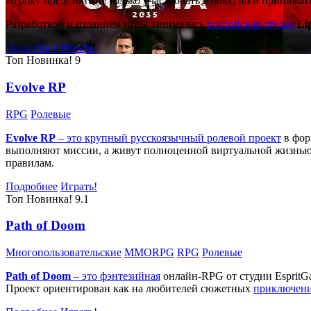
Игроку предстоит не только участвовать в боях, но и принима
Разработкой и изданием игры занималась
российская студия
Li
Подробнее
Играть!
Топ
Новинка!
9
Evolve RP
RPG
Ролевые
Evolve RP
– это крупный русскоязычный
ролевой проект
в фор
выполняют миссии, а живут полноценной виртуальной жизнью: 
правилам.
Подробнее
Играть!
Топ
Новинка!
9.1
Path of Doom
Многопользовательские
MMORPG
RPG
Ролевые
Path of Doom
– это
фэнтезийная
онлайн-RPG от студии EspritG
Проект ориентирован как на любителей сюжетных
приключен