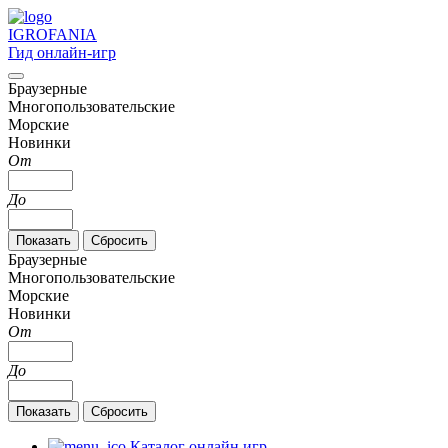
IGRO
FANIA
Гид онлайн-игр
Браузерные
Многопользовательские
Морские
Новинки
От
До
Браузерные
Многопользовательские
Морские
Новинки
От
До
Каталог онлайн игр