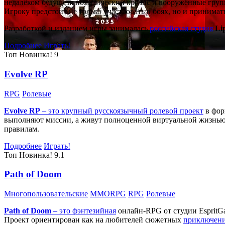
недалёком будущем: политический кризис и вооружённые групп
Игроку предстоит не только участвовать в боях, но и принима
Разработкой и изданием игры занималась
российская студия
Li
Подробнее
Играть!
Топ
Новинка!
9
Evolve RP
RPG
Ролевые
Evolve RP
– это крупный русскоязычный
ролевой проект
в фор
выполняют миссии, а живут полноценной виртуальной жизнью: 
правилам.
Подробнее
Играть!
Топ
Новинка!
9.1
Path of Doom
Многопользовательские
MMORPG
RPG
Ролевые
Path of Doom
– это
фэнтезийная
онлайн-RPG от студии EspritG
Проект ориентирован как на любителей сюжетных
приключен