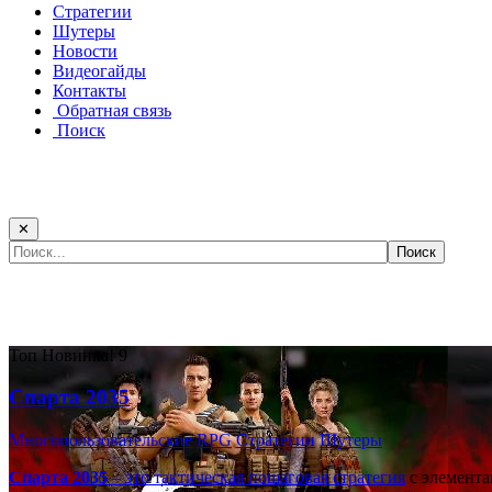
Стратегии
Шутеры
Новости
Видеогайды
Контакты
Обратная связь
Поиск
✕
Самые популярные игры сегодня:
Топ
Новинка!
9
Спарта 2035
Многопользовательские
RPG
Стратегии
Шутеры
Спарта 2035
– это тактическая
пошаговая стратегия
с элемента