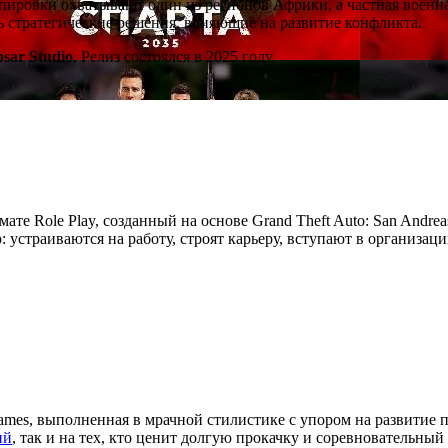
ировки охватывают один из регионов Африки, а частная военна
ть стратегические решения, влияющие на развитие конфликта.
psar Studio
. Релиз состоялся в 2025 году.
мате Role Play, созданный на основе Grand Theft Auto: San Andre
устраиваются на работу, строят карьеру, вступают в организац
ames, выполненная в мрачной стилистике с упором на развитие 
ий
, так и на тех, кто ценит долгую прокачку и соревновательный 